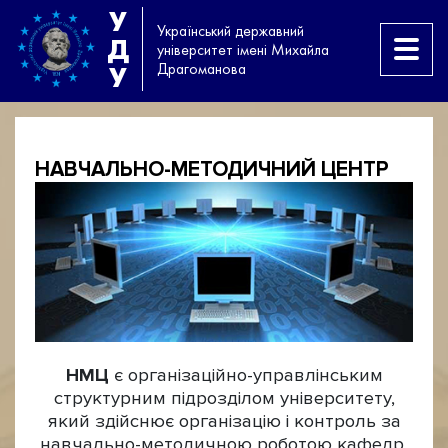
У
Український державний
Д
університет імені Михайла
Драгоманова
У
НАВЧАЛЬНО-МЕТОДИЧНИЙ ЦЕНТР
НМЦ
є організаційно-управлінським
структурним підрозділом університету,
який здійснює організацію і контроль за
навчально-методичною роботою кафедр,