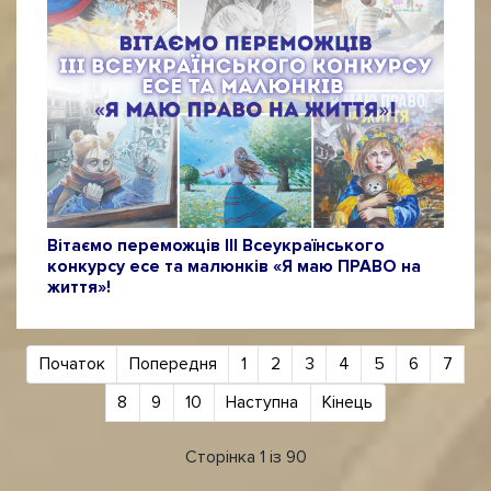
Вітаємо переможців ІІІ Всеукраїнського
конкурсу есе та малюнків «Я маю ПРАВО на
життя»!
Початок
Попередня
1
2
3
4
5
6
7
8
9
10
Наступна
Кінець
Сторінка 1 із 90