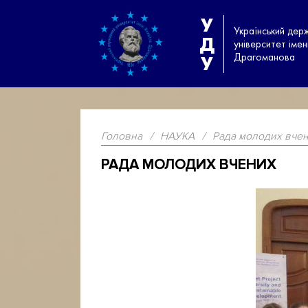
У
Український дер
Д
університет іме
Драгоманова
У
Головна
/
НАУКА
/
Рада молодих вче
РАДА МОЛОДИХ ВЧЕНИХ