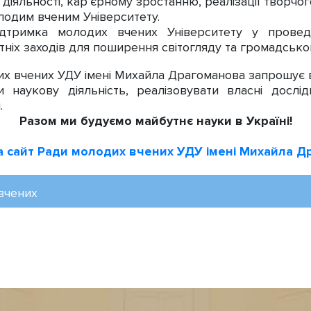
діяльності, кар’єрному зростанню, реалізації творчог
олодим вченим Університету.
підтримка молодих вчених Університету у проведе
ітніх заходів для поширення світогляду та громадськ
 вчених УДУ імені Михайла Драгоманова запрошує всі
и наукову діяльність, реалізовувати власні досл
и.
Разом ми будуємо майбутнє науки в Україні!
а сайт Ради молодих вчених УДУ імені Михайла Д
вчених