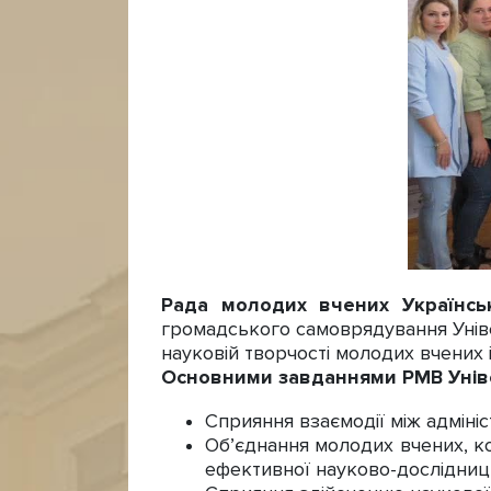
Рада молодих вчених
Українс
громадського самоврядування Унів
науковій творчості молодих вчених і
Основними завданнями РМВ Уніве
Сприяння взаємодії між адміні
Об’єднання молодих вчених, коо
ефективної науково-дослідниц