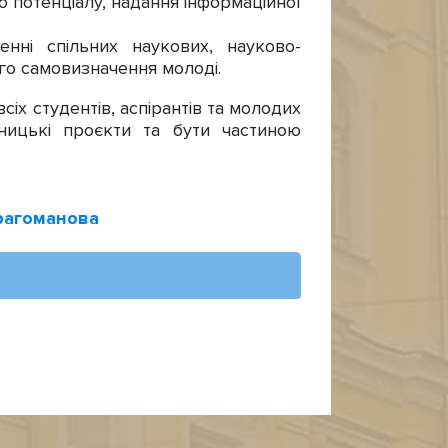
о потенціалу, надання інформаційної
нні спільних наукових, науково-
ого самовизначення молоді.
х студентів, аспірантів та молодих
ідницькі проєкти та бути частиною
рагоманова