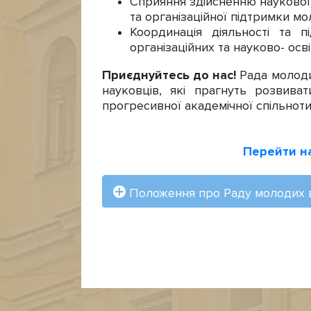
Сприяння здійсненню наукової 
та організаційної підтримки м
Координація діяльності та 
організаційних та науково- осв
Приєднуйтесь до нас!
Рада молодих
науковців, які прагнуть розвиват
прогресивної академічної спільнот
Перейти н
Положення про Раду молодих 