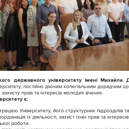
ького державного університету імені Михайла 
ерситету, постійно діючим колегіальним дорадчим ор
 захисту прав та інтересів молодих вчених.
рситету є:
страцією Університету, його структурних підрозділів 
рдинація їх діяльності, захист їхніх прав та інтересі
ької роботи.