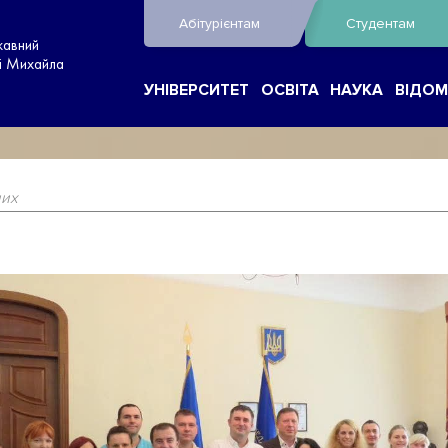
Абітурієнтам
Студентам
жавний
ні Михайла
УНІВЕРСИТЕТ
ОСВІТА
НАУКА
ВІДОМ
них