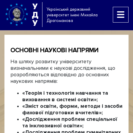
У
Український державний
Д
університет імені Михайла
Драгоманова
У
ОСНОВНІ НАУКОВІ НАПРЯМИ
На шляху розвитку університету
визначальними є наукові дослідження, що
розробляються відповідно до основних
наукових напрямів:
«Теорія і технологія навчання та
виховання в системі освіти»;
«Зміст освіти, форми, методи і засоби
фахової підготовки вчителів»;
«Дослідження проблем спеціальної
та інклюзивної освіти»;
«Дослідження проблем гуманітарних