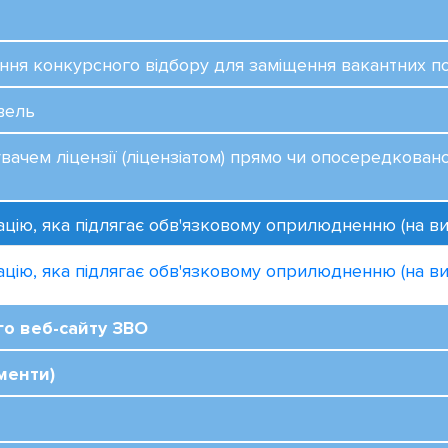
ня конкурсного відбору для заміщення вакантних п
вель
увачем ліцензії (ліцензіатом) прямо чи опосередков
мацію, яка підлягає обв'язковому оприлюдненню (на ви
ацію, яка підлягає обв'язковому оприлюдненню (на вик
го веб-сайту ЗВО
менти)