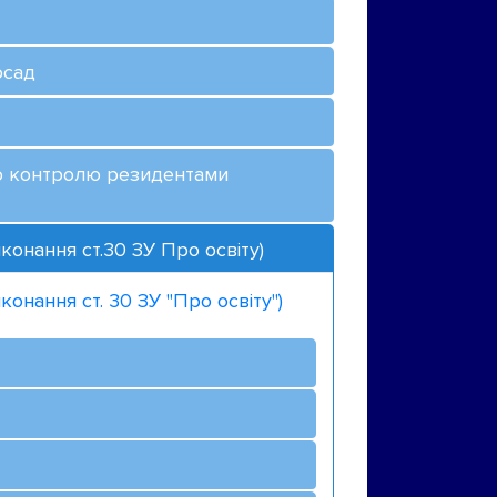
осад
ано контролю резидентами
конання ст.30 ЗУ Про освіту)
онання ст. 30 ЗУ "Про освіту")