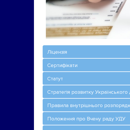
Ліцензія
Сертифікати
Статут
Стратегія розвитку Українського
Правила внутрішнього розпорядк
Положення про Вчену раду УДУ