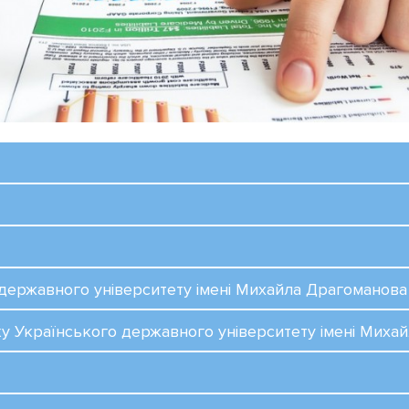
 державного університету імені Михайла Драгоманова
у Українського державного університету імені Миха