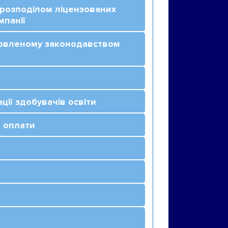
 розподілом ліцензованих
мпанії
ановленому законодавством
ції здобувачів освіти
а оплати