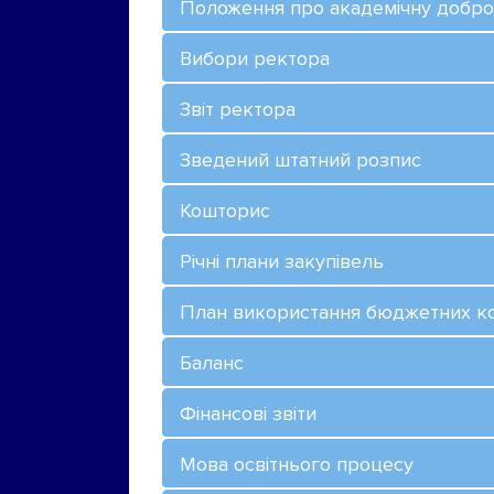
Положення про академічну добро
Вибори ректора
Звіт ректора
Зведений штатний розпис
Кошторис
Річні плани закупівель
План використання бюджетних к
Баланс
Фінансові звіти
Мова освітнього процесу