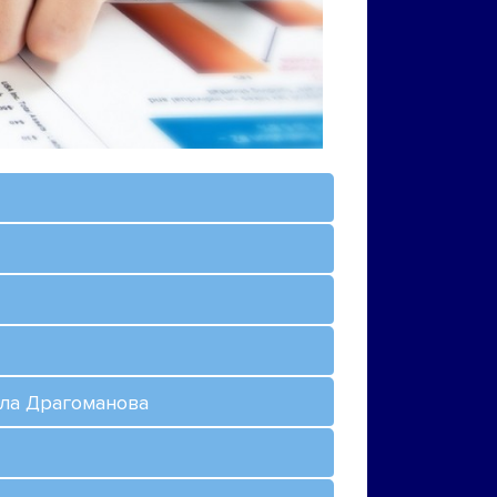
йла Драгоманова