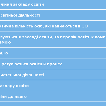
вління закладу освіти
світньої діяльності
тична кількість осіб, які навчаються в ЗО
ізуються в закладі освіти, та перелік освітніх ко
рамою
ацію
 регулюється освітній процес
истецької діяльності
 закладу освіти
міни до нього