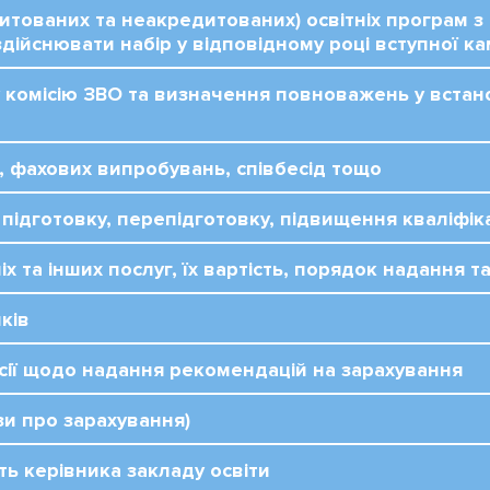
итованих та неакредитованих) освітніх програм з
здійснювати набір у відповідному році вступної ка
у комісію ЗВО та визначення повноважень у вст
в, фахових випробувань, співбесід тощо
 підготовку, перепідготовку, підвищення кваліфіка
іх та інших послуг, їх вартість, порядок надання т
ків
ісії щодо надання рекомендацій на зарахування
зи про зарахування)
сть керівника закладу освіти