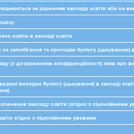
люднюється за рішенням закладу освіти або на в
роцесу
ача освіти в закладі освіти
 на запобігання та протидію булінгу (цькуванню) в
яду (з дотриманням конфіденційності) заяв про ви
едені випадки булінгу (цькування) в закладі освіт
ння)
езпечення закладу освіти (згідно з ліцензійними 
світи згідно з ліцензійними умовами