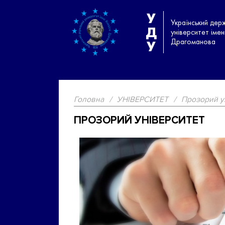
У
Український дер
Д
університет іме
Драгоманова
У
Головна
/
УНІВЕРСИТЕТ
/
Прозорий у
ПРОЗОРИЙ УНІВЕРСИТЕТ