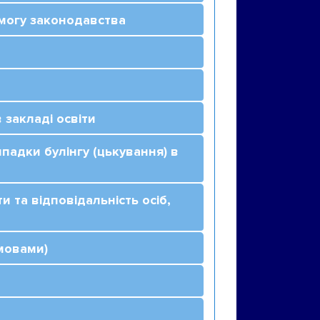
имогу законодавства
 закладі освіти
падки булінгу (цькування) в
и та відповідальність осіб,
умовами)