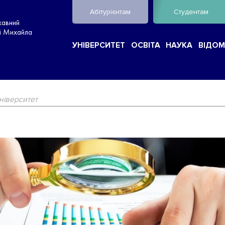
Абітурієнтам
Студентам
жавний
ні Михайла
УНІВЕРСИТЕТ
ОСВІТА
НАУКА
ВІДОМ
ніверситет