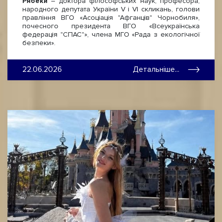
Рябеки
– доктора філософських наук, професора,
народного депутата України V і VI скликань, голови
правління ВГО «Асоціація "Афганців" Чорнобиля»,
почесного президента ВГО «Всеукраїнська
федерація "СПАС"», члена МГО «Рада з екологічної
безпеки».
22.06.2026
Детальніше...