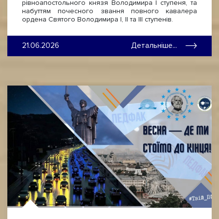
рівноапостольного князя Володимира І ступеня, та
набуттям почесного звання повного кавалера
ордена Святого Володимира І, ІІ та ІІІ ступенів.
21.06.2026
Детальніше...