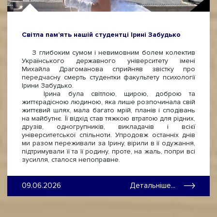
Світла пам’ять нашій студентці Ірині Забудько
З глибоким сумом і невимовним болем колектив
Українського державного університету імені
Михайла Драгоманова сприйняв звістку про
передчасну смерть студентки факультету психології
Ірини Забудько.
Ірина була світлою, щирою, доброю та
життєрадісною людиною, яка лише розпочинала свій
життєвий шлях, мала багато мрій, планів і сподівань
на майбутнє. Її відхід став тяжкою втратою для рідних,
друзів, одногрупників, викладачів і всієї
університетської спільноти. Упродовж останніх днів
ми разом переживали за Ірину, вірили в її одужання,
підтримували її та її родину, проте, на жаль, попри всі
зусилля, сталося непоправне.
09.06.2026
Детальніше...