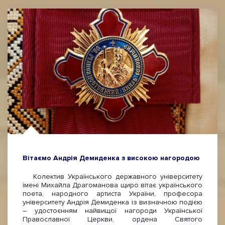
Вітаємо Андрія Демиденка з високою нагородою
Колектив Українського державного університету
імені Михайла Драгоманова щиро вітає українського
поета, народного артиста України, професора
університету Андрія Демиденка із визначною подією
– удостоєнням найвищої нагороди Української
Православної Церкви, ордена Святого