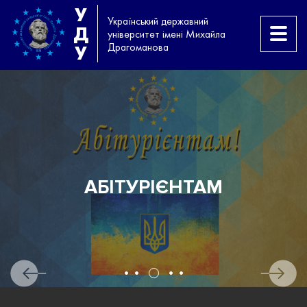
У
Український державний
Д
університет імені Михайла
Драгоманова
У
АБІТУРІЄНТАМ