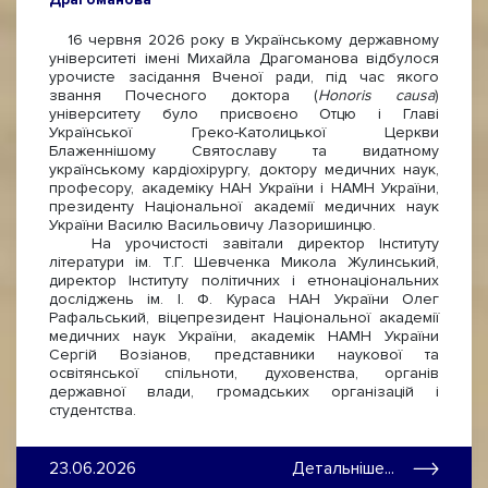
16 червня 2026 року в Українському державному
університеті імені Михайла Драгоманова відбулося
урочисте засідання Вченої ради, під час якого
звання Почесного доктора (
Honoris causa
)
університету було присвоєно Отцю і Главі
Української Греко-Католицької Церкви
Блаженнішому Святославу та видатному
українському кардіохірургу, доктору медичних наук,
професору, академіку НАН України і НАМН України,
президенту Національної академії медичних наук
України Василю Васильовичу Лазоришинцю.
На урочистості завітали директор Інституту
літератури ім. Т.Г. Шевченка Микола Жулинський,
директор Інституту політичних і етнонаціональних
досліджень ім. І. Ф. Кураса НАН України Олег
Рафальський, віцепрезидент Національної академії
медичних наук України, академік НАМН України
Сергій Возіанов, представники наукової та
освітянської спільноти, духовенства, органів
державної влади, громадських організацій і
студентства.
23.06.2026
Детальніше...