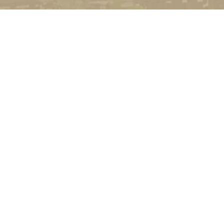
УНІВЕРСИТЕТ
Історія університету
Сторінка Михайла Дра
Структура
Прозорий університет
Контакти
Стати студентом