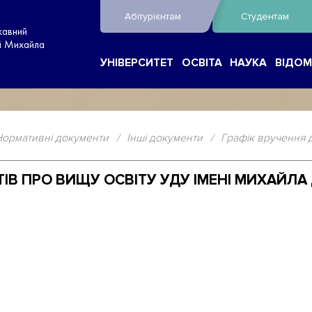
Абітурієнтам
Студентам
жавний
ні Михайла
УНІВЕРСИТЕТ
ОСВІТА
НАУКА
ВІДОМ
Нормативні документи
/
Інші документи
/
Графік вручення д
ІВ ПРО ВИЩУ ОСВІТУ УДУ ІМЕНІ МИХАЙЛА