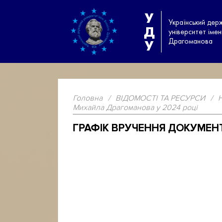
У
Український дер
Д
університет іме
Драгоманова
У
Головна
/
ВІДОМОСТІ ТА РЕСУРСИ
/
Михайла Драгоманова у 2024 році
ГРАФІК ВРУЧЕННЯ ДОКУМЕНТ