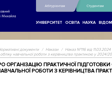
Абітурієнтам
Студентам
жавний
ні Михайла
УНІВЕРСИТЕТ
ОСВІТА
НАУКА
ВІДОМ
Нормативні документи
/
Накази
/
Наказ №116 від 11.03.2024
 обліку навчальної роботи з керівництва практикою у 2024/20
 ПРО ОРГАНІЗАЦІЮ ПРАКТИЧНОЇ ПІДГОТОВКИ
АВЧАЛЬНОЇ РОБОТИ З КЕРІВНИЦТВА ПРАКТИ