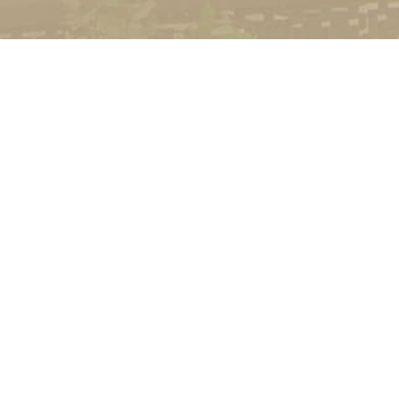
УНІВЕРСИТЕТ
Історія університету
Сторінка Михайла Дра
Структура
Прозорий університет
Контакти
Стати студентом