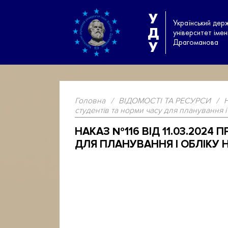
У
Український дер
Д
університет іме
Драгоманова
У
Головна
/
ВІДОМОСТІ ТА РЕСУРСИ
/
студентів та норми часу для планування і
НАКАЗ №116 ВІД 11.03.2024
ДЛЯ ПЛАНУВАННЯ І ОБЛІКУ Н