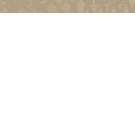
и
Київ, вул. Пирогова, 9
4-11-08
Зворотній зв'язок