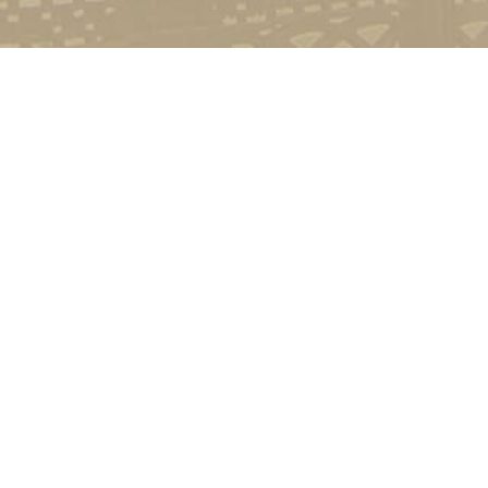
Контакт
01601, м.
гоманова
(044) 23
Соціально-психологічна підтримка