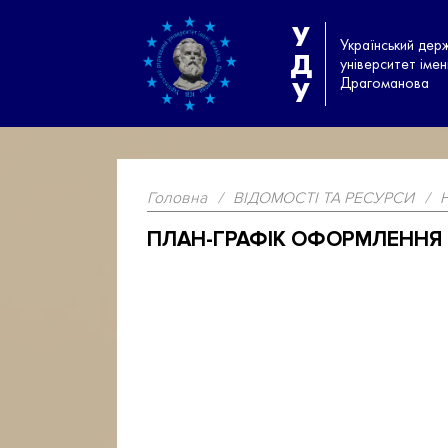
У
Український дер
Д
університет іме
Драгоманова
У
Головна
/
ВІДОМОСТІ ТА РЕСУРСИ
/
ПЛАН-ГРАФІК ОФОРМЛЕННЯ 