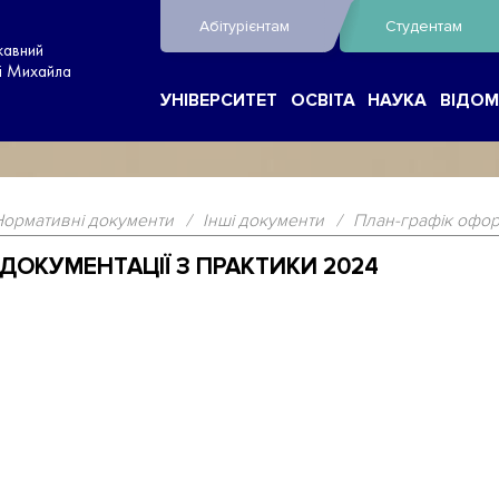
Абітурієнтам
Студентам
жавний
ні Михайла
УНІВЕРСИТЕТ
ОСВІТА
НАУКА
ВІДОМ
Нормативні документи
/
Інші документи
/
План-графік офор
ДОКУМЕНТАЦІЇ З ПРАКТИКИ 2024