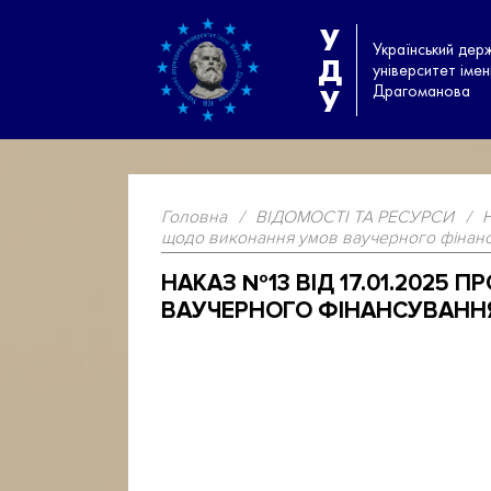
У
Український дер
Д
університет іме
Драгоманова
У
Головна
/
ВІДОМОСТІ ТА РЕСУРСИ
/
щодо виконання умов ваучерного фінан
НАКАЗ №13 ВІД 17.01.2025
ВАУЧЕРНОГО ФІНАНСУВАНН