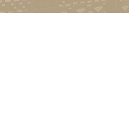
Контакт
01601, м.
гоманова
(044) 23
Соціально-психологічна підтримка