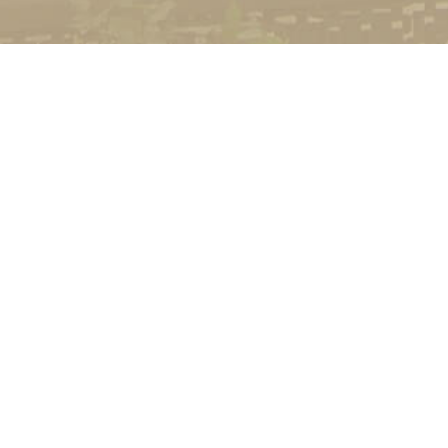
УНІВЕРСИТЕТ
Історія університету
Сторінка Михайла Дра
Структура
Прозорий університет
Контакти
Стати студентом