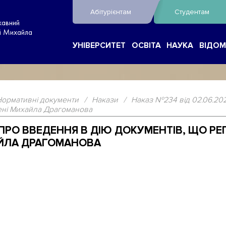
Абітурієнтам
Студентам
жавний
ні Михайла
УНІВЕРСИТЕТ
ОСВІТА
НАУКА
ВІДОМ
Нормативні документи
/
Накази
/
Наказ №234 від 02.06.202
мені Михайла Драгоманова
6 ПРО ВВЕДЕННЯ В ДІЮ ДОКУМЕНТІВ, ЩО 
АЙЛА ДРАГОМАНОВА