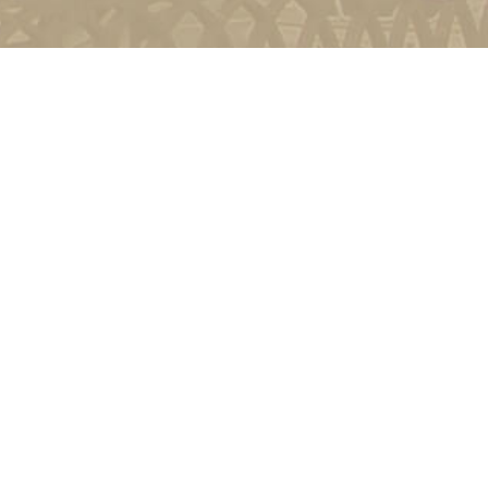
и
Київ, вул. Пирогова, 9
4-11-08
Зворотній зв'язок