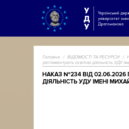
У
Український дер
Д
університет іме
Драгоманова
У
Головна
/
ВІДОМОСТІ ТА РЕСУРСИ
/
регламентують освітню діяльність УДУ і
НАКАЗ №234 ВІД 02.06.202
ДІЯЛЬНІСТЬ УДУ ІМЕНІ МИХ