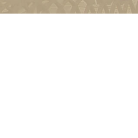
и
Київ, вул. Пирогова, 9
4-11-08
Зворотній зв'язок