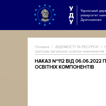
У
Український дер
Д
університет іме
Драгоманова
У
Головна
/
ВІДОМОСТІ ТА РЕСУРСИ
/
програм загальних освітніх компонентів
НАКАЗ №112 ВІД 06.06.20
ОСВІТНІХ КОМПОНЕНТІВ