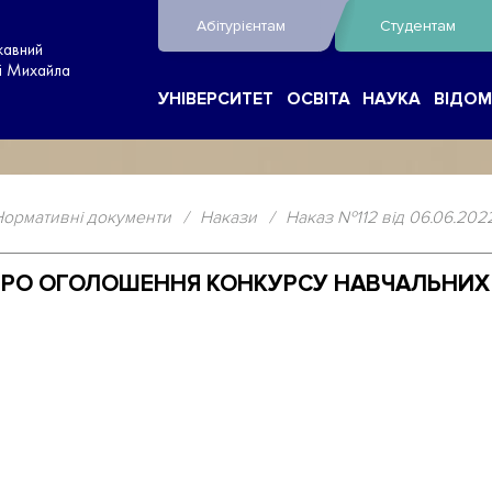
Абітурієнтам
Студентам
жавний
ні Михайла
УНІВЕРСИТЕТ
ОСВІТА
НАУКА
ВІДОМ
Нормативні документи
/
Накази
/
Наказ №112 від 06.06.20
22 ПРО ОГОЛОШЕННЯ КОНКУРСУ НАВЧАЛЬНИ