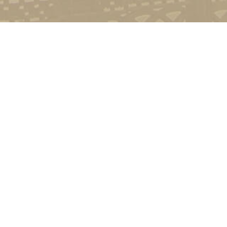
Контакт
01601, м.
гоманова
(044) 23
Соціально-психологічна підтримка