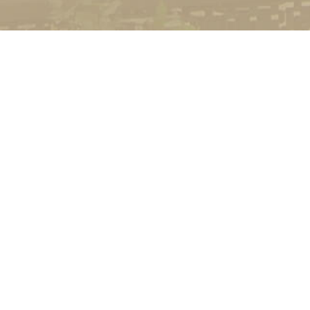
УНІВЕРСИТЕТ
Історія університету
Сторінка Михайла Дра
Структура
Прозорий університет
Контакти
Стати студентом