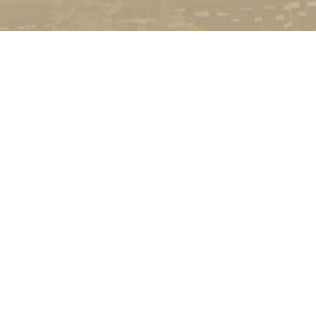
УНІВЕРСИТЕТ
Історія університету
Сторінка Михайла Дра
Структура
Прозорий університет
Контакти
Стати студентом