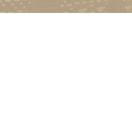
Контакт
01601, м.
гоманова
(044) 23
Соціально-психологічна підтримка