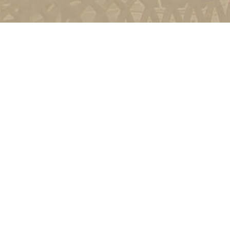
и
Київ, вул. Пирогова, 9
4-11-08
Зворотній зв'язок