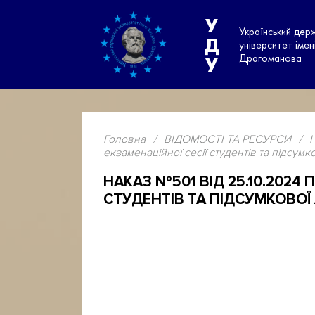
У
Український дер
Д
університет іме
Драгоманова
У
Головна
/
ВІДОМОСТІ ТА РЕСУРСИ
/
екзаменаційної сесії студентів та підсумк
НАКАЗ №501 ВІД 25.10.2024
СТУДЕНТІВ ТА ПІДСУМКОВОЇ А