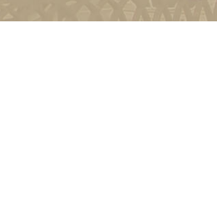
и
Київ, вул. Пирогова, 9
4-11-08
Зворотній зв'язок