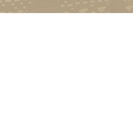
Контакт
01601, м.
гоманова
(044) 23
Соціально-психологічна підтримка