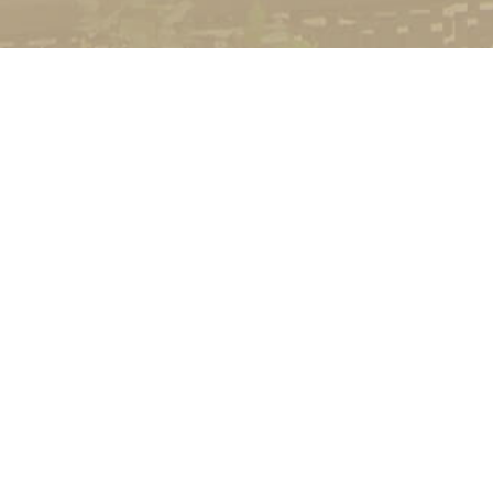
УНІВЕРСИТЕТ
Історія університету
Сторінка Михайла Дра
Структура
Прозорий університет
Контакти
Стати студентом