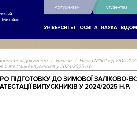
Абітурієнтам
Студентам
жавний
ні Михайла
УНІВЕРСИТЕТ
ОСВІТА
НАУКА
ВІДОМ
Нормативні документи
/
Накази
/
Наказ №501 від 25.10.202
ової атестації випускників у 2024/2025 н.р.
 ПРО ПІДГОТОВКУ ДО ЗИМОВОЇ ЗАЛІКОВО-ЕК
ТЕСТАЦІЇ ВИПУСКНИКІВ У 2024/2025 Н.Р.