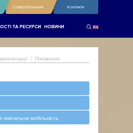
Співробітникам
Контакти
ОСТІ ТА РЕСУРСИ
НОВИНИ
вроінтеграції
/
Положення
а навчальна мобільність