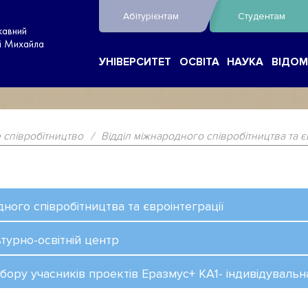
Абітурієнтам
Студентам
жавний
ні Михайла
УНІВЕРСИТЕТ
ОСВІТА
НАУКА
ВІДОМ
 співробітництво
/
Відділ міжнародного співробітництва та є
ого співробітництва та євроінтеграції
урно-освітній центр
ору учасників проектів Еразмус+ КА1- індивідувальн