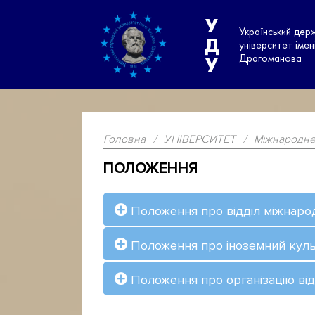
У
Український дер
Д
університет іме
Драгоманова
У
Головна
/
УНІВЕРСИТЕТ
/
Міжнародне
ПОЛОЖЕННЯ
Положення про відділ міжнародн
Положення про іноземний культ
Положення про організацію відб