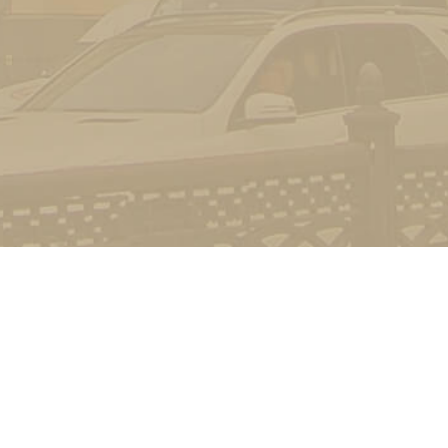
Контакт
01601, м.
гоманова
(044) 23