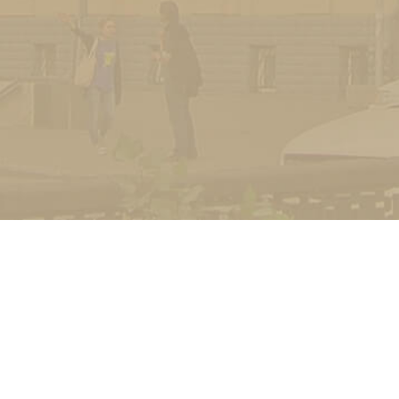
УНІВЕРСИТЕТ
Історія університету
Сторінка Михайла Дра
Структура
Прозорий університет