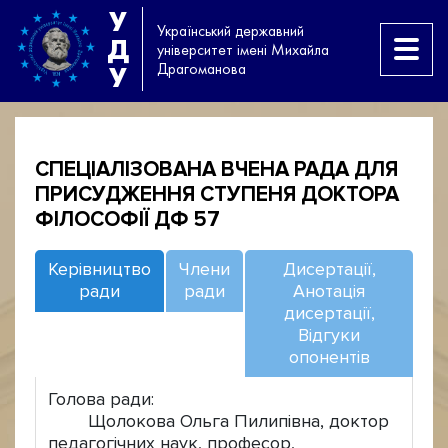
У
Український державний
Д
університет імені Михайла
Драгоманова
У
СПЕЦІАЛІЗОВАНА ВЧЕНА РАДА ДЛЯ
ПРИСУДЖЕННЯ СТУПЕНЯ ДОКТОРА
ФІЛОСОФІЇ ДФ 57
Керівництво
Члени
Дисертації,
ради
ради
Анотація
дисертації,
Відгуки
опонентів
Голова ради:
Щолокова Ольга Пилипівна, доктор
педагогічних наук, професор,