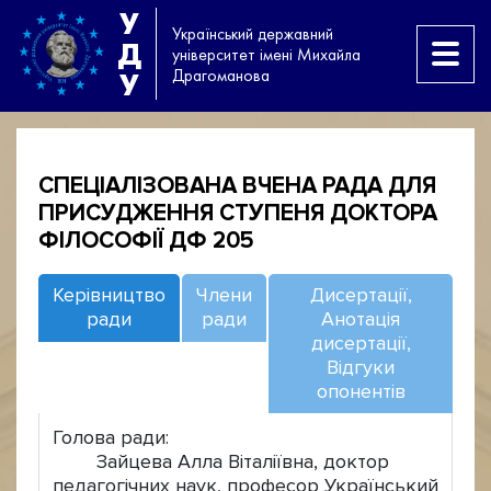
У
Український державний
Д
університет імені Михайла
Драгоманова
У
СПЕЦІАЛІЗОВАНА ВЧЕНА РАДА ДЛЯ
ПРИСУДЖЕННЯ СТУПЕНЯ ДОКТОРА
ФІЛОСОФІЇ ДФ 205
Керівництво
Члени
Дисертації,
ради
ради
Анотація
дисертації,
Відгуки
опонентів
Голова ради:
Зайцева Алла Віталіївна, доктор
педагогічних наук, професор Український