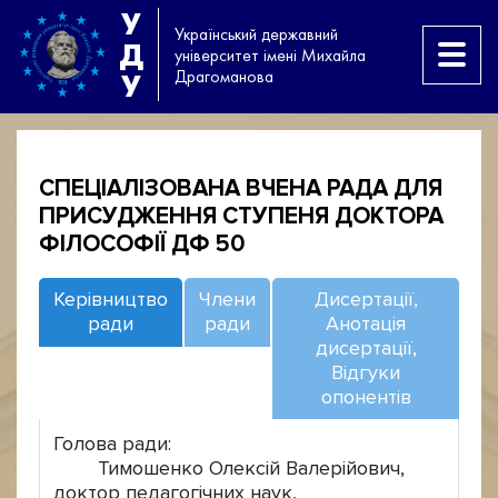
У
Український державний
Д
університет імені Михайла
Драгоманова
У
СПЕЦІАЛІЗОВАНА ВЧЕНА РАДА ДЛЯ
ПРИСУДЖЕННЯ СТУПЕНЯ ДОКТОРА
ФІЛОСОФІЇ ДФ 50
Керівництво
Члени
Дисертації,
ради
ради
Анотація
дисертації,
Відгуки
опонентів
Голова ради:
Тимошенко Олексій Валерійович,
доктор педагогічних наук,