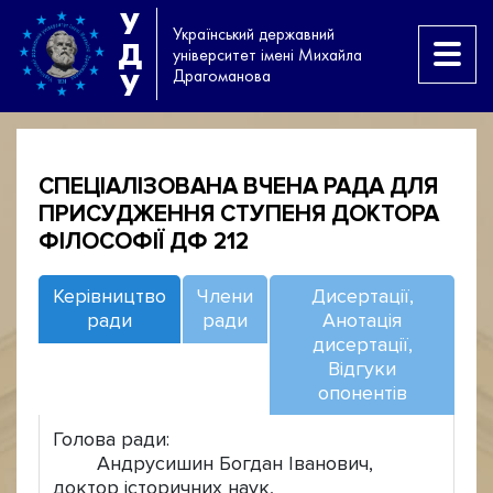
У
Український державний
Д
університет імені Михайла
Драгоманова
У
СПЕЦІАЛІЗОВАНА ВЧЕНА РАДА ДЛЯ
ПРИСУДЖЕННЯ СТУПЕНЯ ДОКТОРА
ФІЛОСОФІЇ ДФ 212
Керівництво
Члени
Дисертації,
ради
ради
Анотація
дисертації,
Відгуки
опонентів
Голова ради:
Андрусишин Богдан Іванович,
доктор історичних наук,