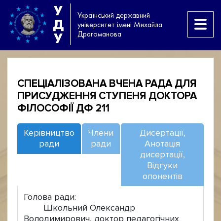
У
Український державний
Д
університет імені Михайла
Драгоманова
У
СПЕЦІАЛІЗОВАНА ВЧЕНА РАДА ДЛЯ
ПРИСУДЖЕННЯ СТУПЕНЯ ДОКТОРА
ФІЛОСОФІЇ ДФ 211
Керівництво
Члени
Дисертації,
ради
ради
Анотація
дисертації,
Відгуки
опонентів
Голова ради:
Школьний Олександр
Володимирович, доктор педагогічних