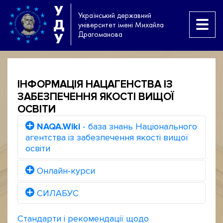
У
Український державний
Д
університет імені Михайла
Драгоманова
У
ІНФОРМАЦІЯ НАЦАГЕНСТВА ІЗ
ЗАБЕЗПЕЧЕННЯ ЯКОСТІ ВИЩОЇ
ОСВІТИ
NAQA.Wiki
- база знань Національного
агентства із забезпечення якості вищої
освіти
Онлайн-курси
СИЛАБУС
Стандарти і рекомендації щодо