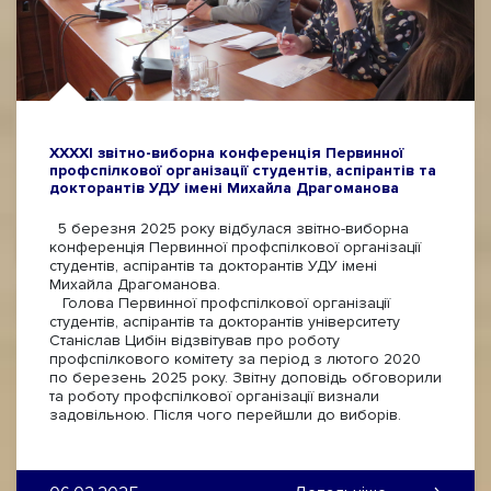
ХХХХІ звітно-виборна конференція Первинної
профспілкової організації студентів, аспірантів та
докторантів УДУ імені Михайла Драгоманова
5 березня 2025 року відбулася звітно-виборна
конференція Первинної профспілкової організації
студентів, аспірантів та докторантів УДУ імені
Михайла Драгоманова.
Голова Первинної профспілкової організації
студентів, аспірантів та докторантів університету
Станіслав Цибін відзвітував про роботу
профспілкового комітету за період з лютого 2020
по березень 2025 року. Звітну доповідь обговорили
та роботу профспілкової організації визнали
задовільною. Після чого перейшли до виборів.