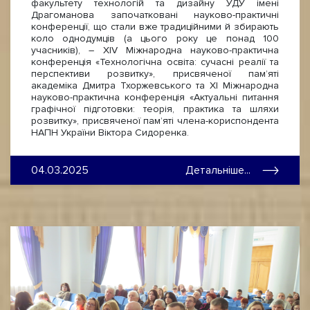
факультету технологій та дизайну УДУ імені
Драгоманова започатковані науково-практичні
конференції, що стали вже традиційними й збирають
коло однодумців (а цього року це понад 100
учасників), – ХІV Міжнародна науково-практична
конференція «Технологічна освіта: сучасні реалії та
перспективи розвитку», присвяченої пам’яті
академіка Дмитра Тхоржевського та ХІ Міжнародна
науково-практична конференція «Актуальні питання
графічної підготовки: теорія, практика та шляхи
розвитку», присвяченої памʼяті члена-кориспондента
НАПН України Віктора Сидоренка.
04.03.2025
Детальніше...