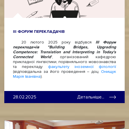
III ФОРУМ ПЕРЕКЛАДАЧІВ
20 лютого 2025 року відбувся
ІІІ Форум
перекладачів
"
Building
Bridges
,
Upgrading
Competence
:
Translation
and
Interpreting
in
Today
'
s
Connected
World
", організований кафедрою
прикладної лінгвістики, порівняльного мовознавства
та перекладу
факультету іноземної філології
(відповідальна за його проведення – доц.
Онищук
Марія Іванівна
).
28.02.2025
Детальніше...