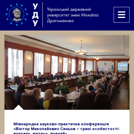
У
Український державний
Д
університет імені Михайла
Драгоманова
У
Міжнародна науково-практична конференція
«Віктор Миколайович Синьов – грані особистості:
вчитель, митець, вчений»