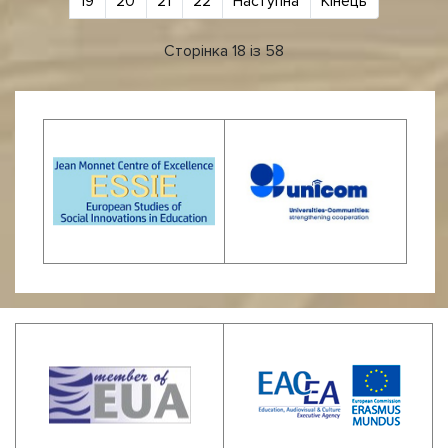
19
20
21
22
Наступна
Кінець
Сторінка 18 із 58