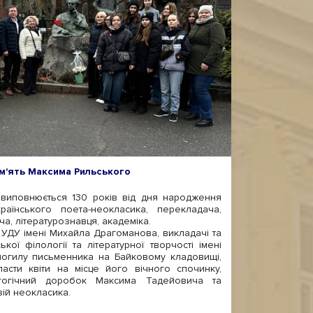
м'ять Максима Рильського
повнюється 130 років від дня народження
аїнського поета-неокласика, перекладача,
ча, літературознавця, академіка.
УДУ імені Михайла Драгоманова, викладачі та
ької філології та літературної творчості імені
могилу письменника на Байковому кладовищі,
асти квіти на місце його вічного спочинку,
гогічний доробок Максима Тадейовича та
зій неокласика.