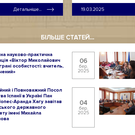
Детальніше...
19.03.2025
БІЛЬШЕ СТАТЕЙ...
на науково-практична
06
ція «Віктор Миколайович
грані особистості: вчитель,
бер.
2025
чений»
йний і Повноважний Посол
а Іспанії в Україні Пан
опес-Аранда Хагу завітав
04
нського державного
бер.
2025
ету імені Михайла
нова