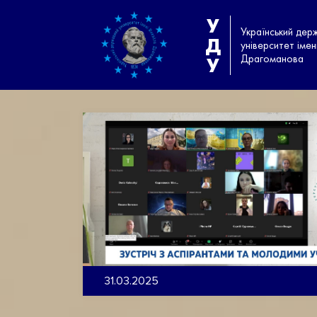
У
Український дер
Д
університет іме
Драгоманова
У
31.03.2025