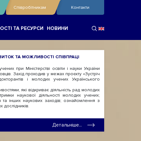
Співробітникам
Контакти
ОСТІ ТА РЕСУРСИ
НОВИНИ
ВИТОК ТА МОЖЛИВОСТІ СПІВПРАЦІ
их при Міністерстві освіти і науки України
вців. Захід проходив у межах проєкту «Зустріч
докторантів і молодих учених Українського
остями, які відкриває діяльність рад молодих
тримки наукової діяльності молодих учених;
в та інших наукових заходів; ознайомлення з
 дослідників.
Детальніше...