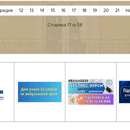
редня
12
13
14
15
16
17
18
19
20
21
Н
Сторінка 17 із 58