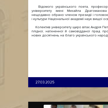
Відомого українського поета, професора
університету імені Михайла Драгоманов
нещодавно обрано членом президії і головою 
і культури Національної академії наук вищої осв
Колектив університету щиро вітає Андрія Пе
плідної, натхненної й самовідданої праці, про
нових досягнень на благо українського народ
27.03.2025