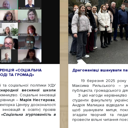
РЕНЦІЯ «СОЦІАЛЬНА
Драгоманівці вшанували па
ЛОДІ ТА ГРОМАД»
19 березня 2025 року ви
та соціальної політики УДУ
Максима Рильського – укр
жнародної
в
есняної школи
публіциста, громадського дія
ємництво. Соціальні інновації
З цієї нагоди керівництво 
ерівниця –
Марія Нестерова
,
студенти факультету українс
екторка Центру досконалості
Андрія Малишка відвідали 
інновацій в освіті») провів
щоб ушанувати митця, покл
«Соціальна згуртованість в
згадати творчий та педа
провести вільні читання пое