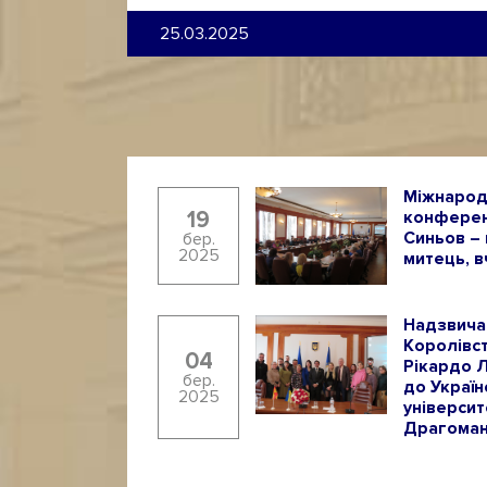
25.03.2025
Міжнарод
19
конферен
Синьов – 
бер.
2025
митець, в
Надзвича
Королівств
04
Рікардо Л
бер.
до Украї
2025
університ
Драгома