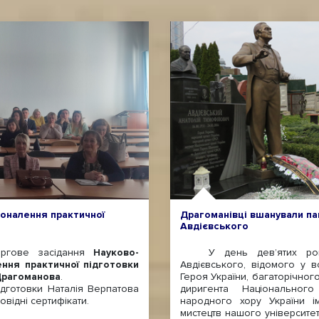
коналення практичної
Драгоманівці вшанували па
Авдієвського
ргове засідання
Науково-
У день дев’ятих роков
ння практичної підготовки
Авдієвського, відомого у в
 Драгоманова
.
Героя України, багаторічног
ідготовки Наталія Верпатова
диригента Національного
відні сертифікати.
народного хору України ім
мистецтв нашого університету