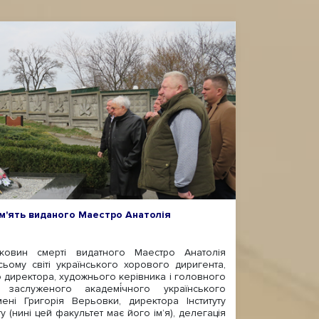
м'ять виданого Маестро Анатолія
ин смерті видатного Маестро Анатолія
сьому світі українського хорового диригента,
о директора, художнього керівника і головного
 заслуженого академі́чного українського
ені Григорія Верьовки, директора Інституту
 (нині цей факультет має його ім’я), делегація