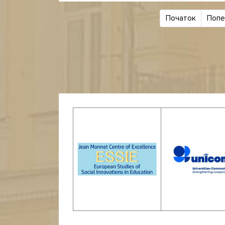
Початок
Попе