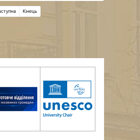
аступна
Кінець