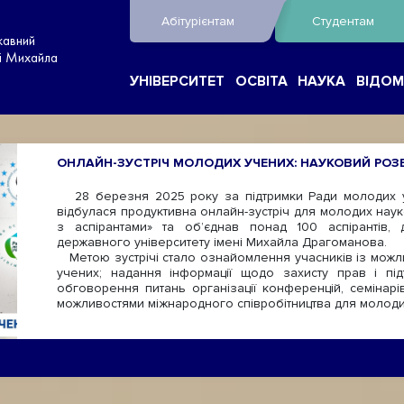
Абітурієнтам
Студентам
жавний
ні Михайла
УНІВЕРСИТЕТ
ОСВІТА
НАУКА
ВІДОМ
ОНЛАЙН-ЗУСТРІЧ МОЛОДИХ УЧЕНИХ: НАУКОВИЙ РОЗ
28 березня 2025 року за підтримки Ради молодих учен
відбулася продуктивна онлайн-зустріч для молодих науко
з аспірантами» та об’єднав понад 100 аспірантів, 
державного університету імені Михайла Драгоманова.
Метою зустрічі стало ознайомлення учасників із можлив
учених; надання інформації щодо захисту прав і під
обговорення питань організації конференцій, семінарі
можливостями міжнародного співробітництва для молодих