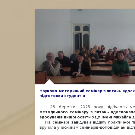
Науково-методичний семінар з питань вдос
підготовки студентів
26 березня 2025 року відбулось че
методичного семінару з питань вдосконале
здобувачів вищої освіти УДУ імені Михайла
На семінарі завідувач відділу практичної п
вручила учасникам семінарів-доповідачам відпо