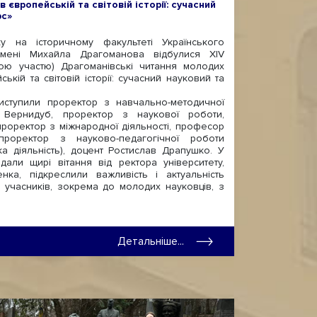
в європейській та світовій історії: сучасний
рс»
а історичному факультеті Українського
 імені Михайла Драгоманова відбулися XIV
ною участю) Драгоманівські читання молодих
ській та світовій історії: сучасний науковий та
ступили проректор з навчально-методичної
Вернидуб, проректор з наукової роботи,
проректор з міжнародної діяльності, професор
роректор з науково-педагогічної роботи
ка діяльність), доцент Ростислав Драпушко. У
али щирі вітання від ректора університету,
нка, підкреслили важливість і актуальність
 учасників, зокрема до молодих науковців, з
Детальніше...