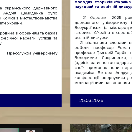
молодих істориків «Україна 
науковий та освітній диску
 Українського державного
а Андрія Демиденка було
21 березня 2025 року н
Комісії з мистецтвознавства
державного університету
іти України.
Всеукраїнські (з міжнарод
істориків «Україна в європей
тровича з обранням та бажає
освітній дискурс».
фесійної наснаги, успіхів та
З вітальними словами ви
у!
роботи, професор Роман 
професор Григорій Торбін, 
Пресслужба університету
Володимир Лавриненко, п
(адміністративно-господарсь
своїх промовах вони перед
академіка Віктора Андруще
конференції, звернулися до
мотиваційними настановами.
25.03.2025