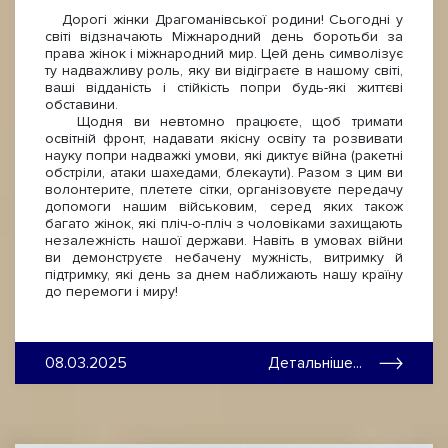
Дорогі жінки Драгоманівської родини! Сьогодні у
світі відзначають Міжнародний день боротьби за
права жінок і міжнародний мир. Цей день символізує
ту надважливу роль, яку ви відіграєте в нашому світі,
ваші відданість і стійкість попри будь-які життєві
обставини.
Щодня ви невтомно працюєте, щоб тримати
освітній фронт, надавати якісну освіту та розвивати
науку попри надважкі умови, які диктує війна (ракетні
обстріли, атаки шахедами, блекаути). Разом з цим ви
волонтерите, плетете сітки, організовуєте передачу
допомоги нашим військовим, серед яких також
багато жінок, які пліч-о-пліч з чоловіками захищають
незалежність нашої держави. Навіть в умовах війни
ви демонструєте небачену мужність, витримку й
підтримку, які день за днем наближають нашу країну
до перемоги і миру!
08.03.2025
Детальніше...