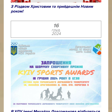
З Різдвом Христовим та прийдешнім Новим
роком!
16
груд.
2024
В УДУ імені Михайла Драгоманова відбудеться