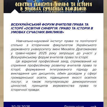
ВСЕУКРАЇНСЬКИЙ ФОРУМ ВЧИТЕЛІВ ПРАВА ТА
ІСТОРІЇ «ОСВІТНЯ СИНЕРГІЯ: ПРАВО ТА ІСТОРІЯ В
УМОВАХ СУЧАСНИХ ВИКЛИКІВ»
Навчально-науковий інститут права та політології
спільно з історичним факультетом Українського
державного університету імені Михайла Драгоманова
у травні-червні 2025 року запрошує до участі у
Всеукраїнському форумі вчителів права та історії.
Це відкритий професійний захід, спрямований на
сприяння професійному розвитку вчителів права та
історії, формування інтегрованого підходу до
викладання цих дисциплін, обмін досвідом у сфері
громадянської освіти, підвищення якості освітніх
послуг, а також популяризацію демократичних
цінностей, принципів верховенства права та
історичної правди.
30.01.2025
Детальніше...