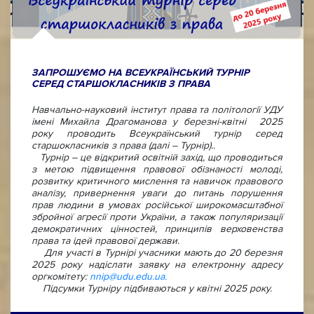
ЗАПРОШУЄМО НА ВСЕУКРАЇНСЬКИЙ ТУРНІР
СЕРЕД СТАРШОКЛАСНИКІВ З ПРАВА
Навчально-науковий інститут права та політології УДУ
імені Михайла Драгоманова у березні-квітні 2025
року проводить Всеукраїнський турнір серед
старшокласників з права (далі – Турнір)..
Турнір – це відкритий освітній захід, що проводиться
з метою підвищення правової обізнаності молоді,
розвитку критичного мислення та навичок правового
аналізу, привернення уваги до питань порушення
прав людини в умовах російської широкомасштабної
збройної агресії проти України, а також популяризації
демократичних цінностей, принципів верховенства
права та ідей правової держави.
Для участі в Турнірі учасники мають до 20 березня
2025 року надіслати заявку на електронну адресу
оргкомітету:
nnip@udu.edu.ua
.
Підсумки Турніру підбиваються у квітні 2025 року.