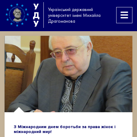
У
Український державний
Д
університет імені Михайла
Драгоманова
У
З Міжнародним днем боротьби за права жінок і
міжнародний мир!