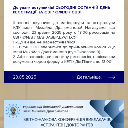
До уваги вступників! СЬОГОДНІ ОСТАННІЙ ДЕНЬ
РЕЄСТРАЦІЇ НА ЄВІ / ЄФВВ / ЄВВ!
Шановні вступники до магістратури та аспірантури
УДУ імені Михайла Драгоманова! Нагадуємо, що
сьогодні, 23 травня 2025 року, о 18:00 реєстрація на
ЄВІ / ЄФВВ / ЄВВ ЗАВЕРШУЄТЬСЯ!
Якщо ви ще не зареєструвалися:
1. ТЕРМІНОВО зверніться до приймальної комісії УДУ
імені Михайла Драгоманова (вул.Пирогова 9).
2. Або завершіть дистанційну реєстрацію, надіславши
документи через форму з КЕП / Дія.Підпис до 18:00!
23.05.2025
Детальніше...