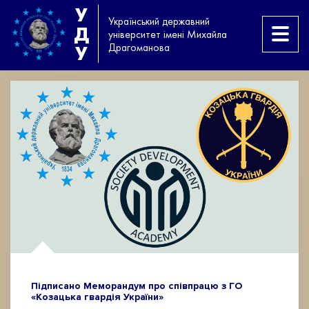
У
Український державний
Д
університет імені Михайла
Драгоманова
У
Підписано Меморандум про співпрацю з ГО
«Козацька гвардія України»