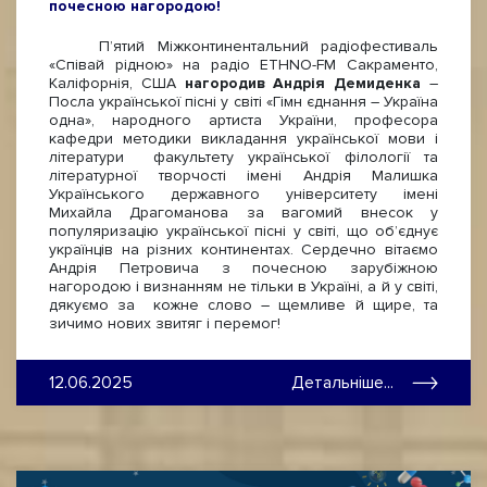
почесною нагородою!
П’ятий Міжконтинентальний радіофестиваль
«Співай рідною» на радіо ETHNO-FM Сакраменто,
Каліфорнія, США
нагородив Андрія Демиденка
–
Посла української пісні у світі «Гімн єднання – Україна
одна», народного артиста України, професора
кафедри методики викладання української мови і
літератури факультету української філології та
літературної творчості імені Андрія Малишка
Українського державного університету імені
Михайла Драгоманова за вагомий внесок у
популяризацію української пісні у світі, що об’єднує
українців на різних континентах. Сердечно вітаємо
Андрія Петровича з почесною зарубіжною
нагородою і визнанням не тільки в Україні, а й у світі,
дякуємо за кожне слово – щемливе й щире, та
зичимо нових звитяг і перемог!
12.06.2025
Детальніше...