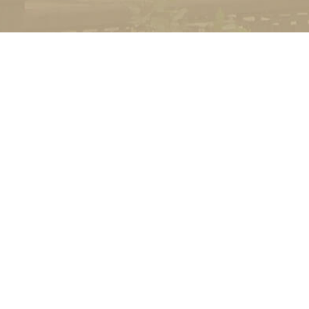
УНІВЕРСИТЕТ
Історія університету
Сторінка Михайла Дра
Структура
Прозорий університет
Контакти
Стати студентом