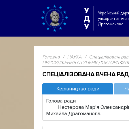
У
Український дер
Д
університет іме
Драгоманова
У
Головна
/
НАУКА
/
Спеціалізовані рад
ПРИСУДЖЕННЯ СТУПЕНЯ ДОКТОРА ФІЛО
СПЕЦІАЛІЗОВАНА ВЧЕНА РА
Керівництво ради
Ч
Голова ради:
Нестерова Мар’я Олександрівна,
Михайла Драгоманова.