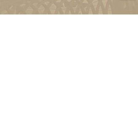
и
Київ, вул. Пирогова, 9
4-11-08
Зворотній зв'язок