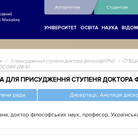
Абітурієнтам
Студентам
жавний
ні Михайла
УНІВЕРСИТЕТ
ОСВІТА
НАУКА
ВІДОМ
и
/
З присудження ступеня доктора філософії PhD
/
СПЕЦІ
СОФІЇ ДФ 61
ДА ДЛЯ ПРИСУДЖЕННЯ СТУПЕНЯ ДОКТОРА Ф
лени ради
Дисертації, Анотація дисер
 доктор філософських наук, професор, Український