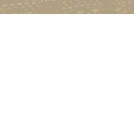
Контакт
01601, м.
гоманова
(044) 23
Соціально-психологічна підтримка