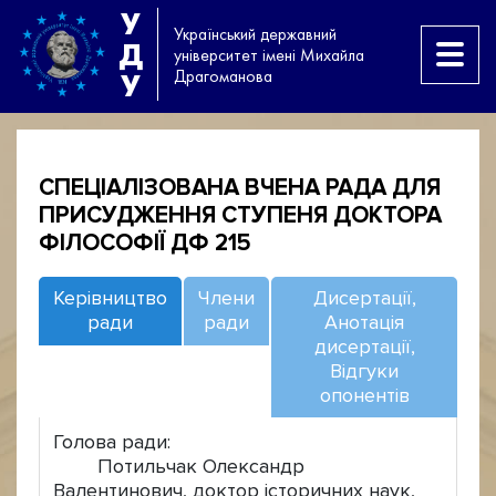
У
Український державний
Д
університет імені Михайла
Драгоманова
У
СПЕЦІАЛІЗОВАНА ВЧЕНА РАДА ДЛЯ
ПРИСУДЖЕННЯ СТУПЕНЯ ДОКТОРА
ФІЛОСОФІЇ ДФ 215
Керівництво
Члени
Дисертації,
ради
ради
Анотація
дисертації,
Відгуки
опонентів
Голова ради:
Потильчак Олександр
Валентинович, доктор історичних наук,