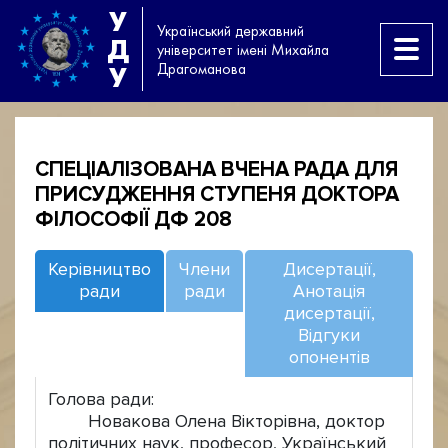
У
Український державний
Д
університет імені Михайла
Драгоманова
У
СПЕЦІАЛІЗОВАНА ВЧЕНА РАДА ДЛЯ
ПРИСУДЖЕННЯ СТУПЕНЯ ДОКТОРА
ФІЛОСОФІЇ ДФ 208
Керівництво
Члени
Дисертації,
ради
ради
Анотація
дисертації,
Відгуки
опонентів
Голова ради:
Новакова Олена Вікторівна, доктор
політичних наук, професор, Український