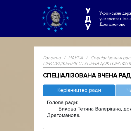
У
Український дер
Д
університет іме
Драгоманова
У
Головна
/
НАУКА
/
Спеціалізовані рад
ПРИСУДЖЕННЯ СТУПЕНЯ ДОКТОРА ФІЛО
СПЕЦІАЛІЗОВАНА ВЧЕНА РА
Керівництво ради
Ч
Голова ради:
Бикова Тетяна Валеріївна, докто
Драгоманова.