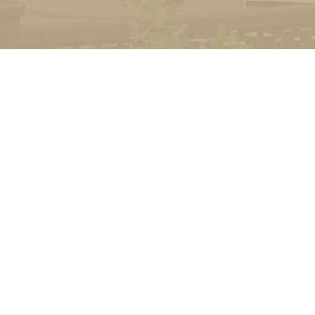
УНІВЕРСИТЕТ
Історія університету
Сторінка Михайла Дра
Структура
Прозорий університет
Контакти
Стати студентом