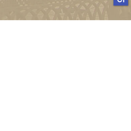
и
Київ, вул. Пирогова, 9
4-11-08
Зворотній зв'язок