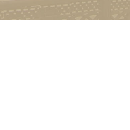
Контакт
01601, м.
гоманова
(044) 23
Соціально-психологічна підтримка