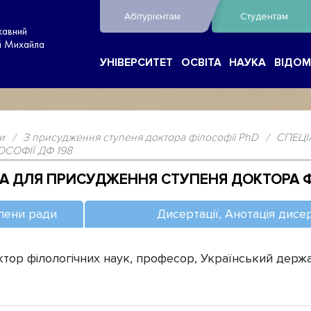
Абітурієнтам
Студентам
жавний
ні Михайла
УНІВЕРСИТЕТ
ОСВІТА
НАУКА
ВІДОМ
и
/
З присудження ступеня доктора філософії PhD
/
СПЕЦІ
СОФІЇ ДФ 198
ДА ДЛЯ ПРИСУДЖЕННЯ СТУПЕНЯ ДОКТОРА Ф
лени ради
Дисертації, Анотація дисер
р філологічних наук, професор, Український держав