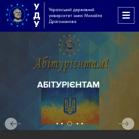
У
Український державний
Д
університет імені Михайла
Драгоманова
У
ІСПИТ З АНГЛІЙСЬКОЇ МОВИ
РІВНЯ B2