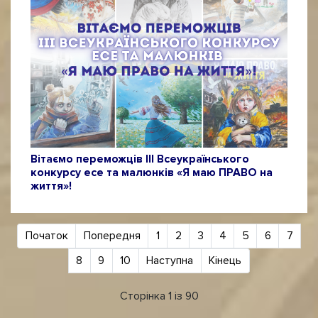
Вітаємо переможців ІІІ Всеукраїнського
конкурсу есе та малюнків «Я маю ПРАВО на
життя»!
Початок
Попередня
1
2
3
4
5
6
7
8
9
10
Наступна
Кінець
Сторінка 1 із 90