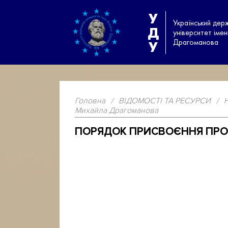
У
Український дер
Д
університет іме
Драгоманова
У
Головна
/
ВІДОМОСТІ ТА РЕСУРСИ
/
Михайла Драгоманова
ПОРЯДОК ПРИСВОЄННЯ ПРОФ