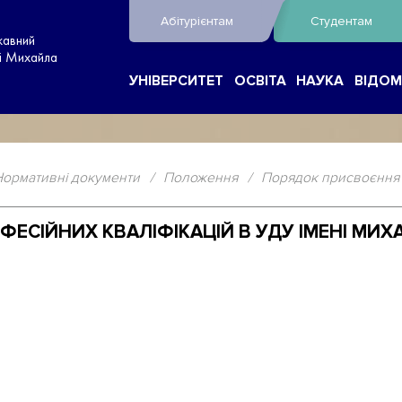
Абітурієнтам
Студентам
жавний
ні Михайла
УНІВЕРСИТЕТ
ОСВІТА
НАУКА
ВІДОМ
Нормативні документи
/
Положення
/
Порядок присвоєння п
ЕСІЙНИХ КВАЛІФІКАЦІЙ В УДУ ІМЕНІ МИ