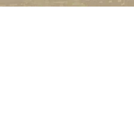
УНІВЕРСИТЕТ
Історія університету
Сторінка Михайла Дра
Структура
Прозорий університет
Контакти
Стати студентом