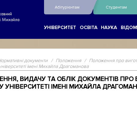
Абітурієнтам
Студентам
жавний
ні Михайла
УНІВЕРСИТЕТ
ОСВІТА
НАУКА
ВІДОМ
Нормативні документи
/
Положення
/
Положення про вигото
університеті імені Михайла Драгоманова
ННЯ, ВИДАЧУ ТА ОБЛІК ДОКУМЕНТІВ ПРО 
 УНІВЕРСИТЕТІ ІМЕНІ МИХАЙЛА ДРАГОМА