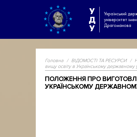
У
Український дер
Д
університет іме
Драгоманова
У
Головна
/
ВІДОМОСТІ ТА РЕСУРСИ
/
вищу освіту в Українському державному 
ПОЛОЖЕННЯ ПРО ВИГОТОВЛЕ
УКРАЇНСЬКОМУ ДЕРЖАВНОМУ