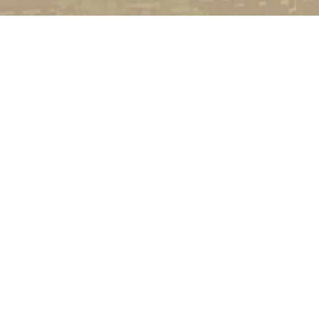
УНІВЕРСИТЕТ
Історія університету
Сторінка Михайла Дра
Структура
Прозорий університет
Контакти
Стати студентом