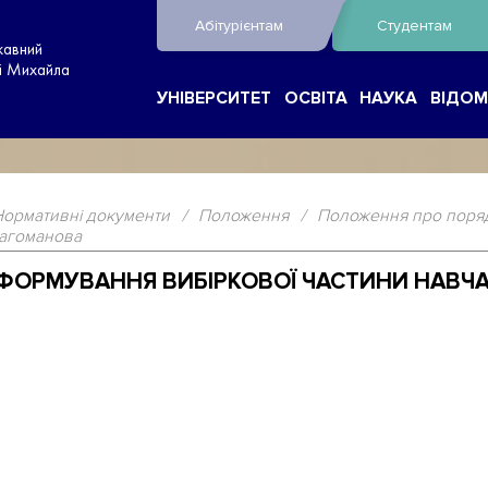
Абітурієнтам
Студентам
жавний
ні Михайла
УНІВЕРСИТЕТ
ОСВІТА
НАУКА
ВІДОМ
Нормативні документи
/
Положення
/
Положення про поряд
рагоманова
ОРМУВАННЯ ВИБІРКОВОЇ ЧАСТИНИ НАВЧАЛ