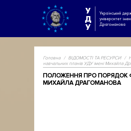
У
Український дер
Д
університет іме
Драгоманова
У
Головна
/
ВІДОМОСТІ ТА РЕСУРСИ
/
навчальних планів УДУ імені Михайла Д
ПОЛОЖЕННЯ ПРО ПОРЯДОК Ф
МИХАЙЛА ДРАГОМАНОВА