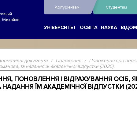
Абітурієнтам
Студентам
жавний
ні Михайла
УНІВЕРСИТЕТ
ОСВІТА
НАУКА
ВІДОМ
Нормативні документи
/
Положення
/
Положення про перев
манова, та надання їм академічної відпустки (2025)
Я, ПОНОВЛЕННЯ І ВІДРАХУВАННЯ ОСІБ, ЯК
НАДАННЯ ЇМ АКАДЕМІЧНОЇ ВІДПУСТКИ (20