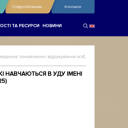
Співробітникам
Контакти
ОСТІ ТА РЕСУРСИ
НОВИНИ
едення, поновлення і відрахування осіб,
І НАВЧАЮТЬСЯ В УДУ ІМЕНІ
25)