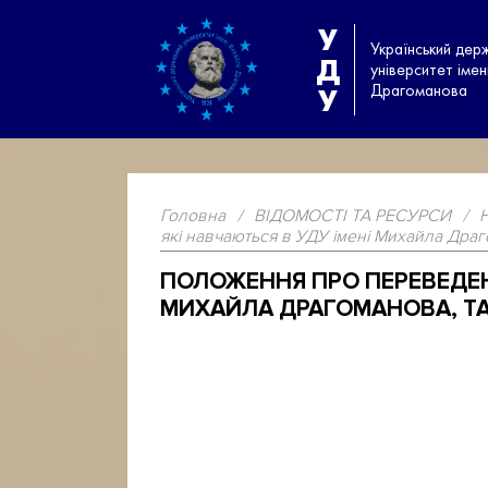
У
Український дер
Д
університет іме
Драгоманова
У
Головна
/
ВІДОМОСТІ ТА РЕСУРСИ
/
які навчаються в УДУ імені Михайла Драго
ПОЛОЖЕННЯ ПРО ПЕРЕВЕДЕНН
МИХАЙЛА ДРАГОМАНОВА, ТА 