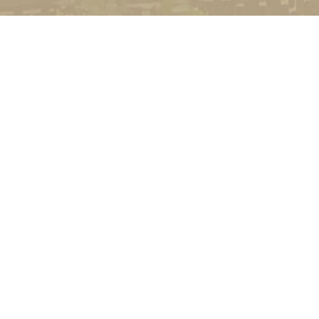
УНІВЕРСИТЕТ
Історія університету
Сторінка Михайла Дра
Структура
Прозорий університет
Контакти
Стати студентом