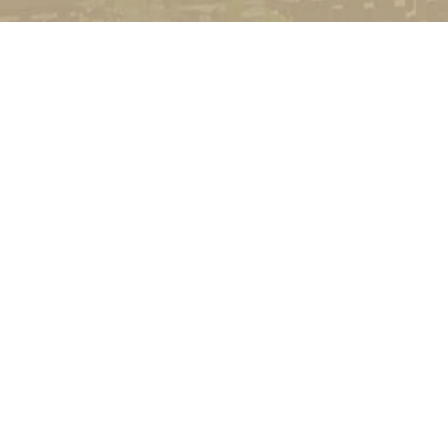
УНІВЕРСИТЕТ
Історія університету
Сторінка Михайла Дра
Структура
Прозорий університет
Контакти
Стати студентом