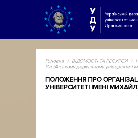
У
Український дер
Д
університет іме
Драгоманова
У
Головна
/
ВІДОМОСТІ ТА РЕСУРСИ
/
Українському державному університеті і
ПОЛОЖЕННЯ ПРО ОРГАНІЗАЦ
УНІВЕРСИТЕТІ ІМЕНІ МИХАЙ