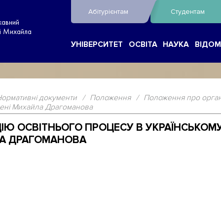
Абітурієнтам
Студентам
жавний
ні Михайла
УНІВЕРСИТЕТ
ОСВІТА
НАУКА
ВІДОМ
Нормативні документи
/
Положення
/
Положення про орган
мені Михайла Драгоманова
ІЮ ОСВІТНЬОГО ПРОЦЕСУ В УКРАЇНСЬКО
ЛА ДРАГОМАНОВА