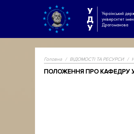
У
Український дер
Д
університет іме
Драгоманова
У
Головна
/
ВІДОМОСТІ ТА РЕСУРСИ
/
ПОЛОЖЕННЯ ПРО КАФЕДРУ У