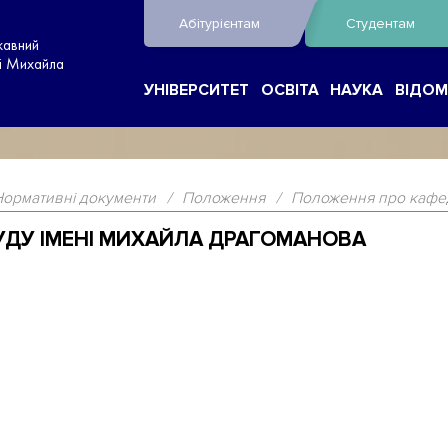
Абітурієнтам
Студентам
жавний
ні Михайла
УНІВЕРСИТЕТ
ОСВІТА
НАУКА
ВІДОМ
Нормативні документи
/
Положення
/
Положення про кафед
ДУ ІМЕНІ МИХАЙЛА ДРАГОМАНОВА