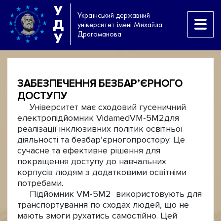
У
Український державний
Д
університет імені Михайла
Драгоманова
У
ЗАБЕЗПЕЧЕННЯ БЕЗБАР’ЄРНОГО
ДОСТУПУ
Університет має сходовий гусеничний
електропідйомник VidamedVM-5M2
для
реалізації інклюзивних політик освітньої
діяльності та безбар’єрного
простору. Це
сучасне та ефективне рішення для
покращення доступу до навчальних
корпусів людям з додатковими освітніми
потребами.
Підйомник VM-5M2
використовують для
транспортування по сходах людей, що не
мають змоги рухатись самостійно. Цей