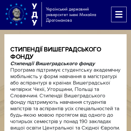
У
Український державний
Д
університет імені Михайла
Драгоманова
У
СТИПЕНДІЇ ВИШЕГРАДСЬКОГО
ФОНДУ
Стипендії Вишеградського фонду
Програма підтримує студентську академічну
мобільність у формі навчання в магістратурі
або аспірантурі в країнах Вишеградської
четвірки: Чехії, Угорщини, Польщі та
Словаччині. Стипендії Вишеградського
фонду підтримують навчання студентів
магістрів та аспірантів усіх спеціальностей та
будь-якою мовою протягом від одного до
чотирьох семестрів у понад 190 закладах
вищої освіти Центральної та Східної Європи.