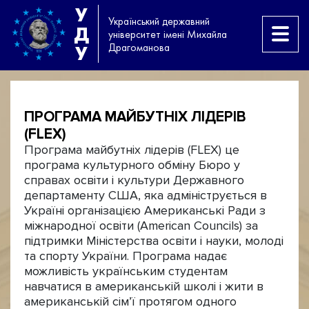
У
Український державний
Д
університет імені Михайла
Драгоманова
У
ПРОГРАМА МАЙБУТНІХ ЛІДЕРІВ
(FLEX)
Програма майбутніх лідерів (FLEX) це
програма культурного обміну Бюро у
справах освіти і культури Державного
департаменту США, яка адмініструється в
Україні організацією Американські Ради з
міжнародної освіти (American Councils) за
підтримки Міністерства освіти і науки, молоді
та спорту України. Програма надає
можливість українським студентам
навчатися в американській школі і жити в
американській сім’ї протягом одного