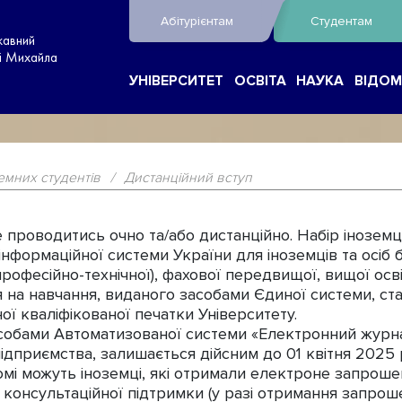
Абітурієнтам
Студентам
жавний
ні Михайла
УНІВЕРСИТЕТ
ОСВІТА
НАУКА
ВІДОМ
земних студентів
/
Дистанційний вступ
проводитись очно та/або дистанційно. Набір іноземц
нформаційної системи України для іноземців та осіб 
рофесійно-технічної), фахової передвищої, вищої осві
 на навчання, виданого засобами Єдиної системи, ста
ї кваліфікованої печатки Університету.
собами Автоматизованої системи «Електронний журн
підприємства, залишається дійсним до 01 квітня 2025
омі можуть іноземці, які отримали електроне запроше
 консультаційної підтримки (у разі отримання запро