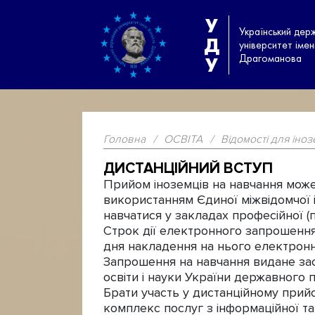
У
Український дер
Д
університет іме
Драгоманова
У
Головна
/
ОСВІТА
/
Відомості для іно
ДИСТАНЦІЙНИЙ ВСТУП
Прийом іноземців на навчання може 
використанням Єдиної міжвідомчої і
навчатися у закладах професійної (п
Строк дії електронного запрошення
дня накладення на нього електронно
Запрошення на навчання видане за
освіти і науки України державного 
Брати участь у дистанційному прий
комплекс послуг з інформаційної та