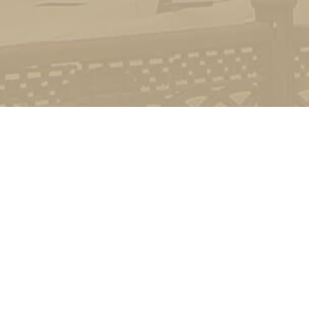
Контакт
01601, м.
гоманова
(044) 23