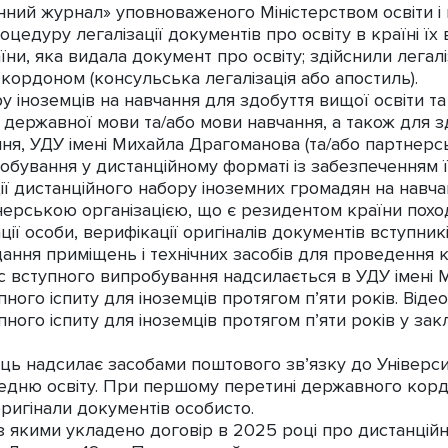
ний журнал» уповноваженого Міністерством освіти і
цедуру легалізації документів про освіту в країні їх 
їни, яка видала документ про освіту; здійснили легалі
кордоном (консульська легалізація або апостиль).
ру іноземців на навчання для здобуття вищої освіти 
я державної мови та/або мови навчання, а також для з
ння, УДУ імені Михайла Драгоманова (та/або партнерс
робування у дистанційному форматі із забезпеченням їх
ії дистанційного набору іноземних громадян на навча
тнерською організацією, що є резидентом країни пох
ції особи, верифікації оригіналів документів вступникі
дання приміщень і технічних засобів для проведення 
ис вступного випробування надсилається в УДУ імені
пного іспиту для іноземців протягом п’яти років. Від
ного іспиту для іноземців протягом п’яти років у закл
ець надсилає засобами поштового зв’язку до Універси
редню освіту. При першому перетині державного корд
ригінали документів особисто.
з якими укладено договір в 2025 році про дистанційн