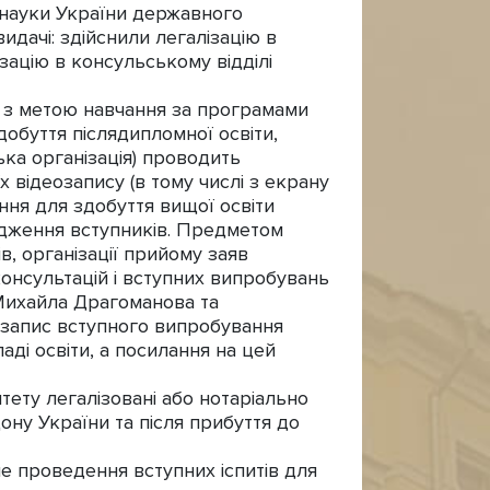
 науки України державного
видачі: здійснили легалізацію в
зацію в консульському відділі
та з метою навчання за програмами
добуття післядипломної освіти,
ька організація) проводить
 відеозапису (в тому числі з екрану
ння для здобуття вищої освіти
одження вступників. Предметом
в, організації прийому заяв
консультацій і вступних випробувань
 Михайла Драгоманова та
еозапис вступного випробування
аді освіти, а посилання на цей
тету легалізовані або нотаріально
ону України та після прибуття до
е проведення вступних іспитів для