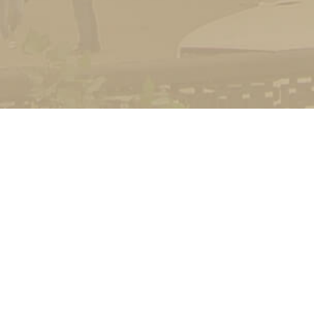
УНІВЕРСИТЕТ
Історія університету
Сторінка Михайла Дра
Структура
Прозорий університет
Контакти