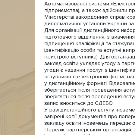
Автоматизованої системи «Електрон
підприємства), а також здійснили про
Міністерстві закордонних справ кра
дипломатичної установи України за 
Для організації дистанційного набо
підготовчого відділення, з вивченн
підвищення кваліфікації та стажува
ідентифікацію особи та вступні вип
пристрою вступника). Для організац
заклад освіти укладає угоду з пар
угоди є надання послуг з ідентифіка
вступників в електронній формі, на
у дистанційному форматі. Відеозап
зберігається після проведення всту
зберігається після проведення вступ
запис вноситься до ЄДЕБО.
У разі дистанційного вступу інозем
завірені копії документів про попе
закладу освіти іноземець передає о
Перелік партнерських організацій, 