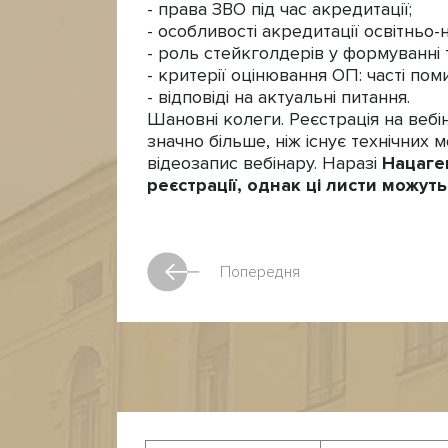
- права ЗВО під час акредитації;
- особливості акредитації освітньо
- роль стейкголдерів у формуванні т
- критерії оцінювання ОП: часті пом
- відповіді на актуальні питання.
Шановні колеги. Реєстрація на веб
значно більше, ніж існує технічних
відеозапис вебінару. Наразі
Нацаге
реєстрації, однак ці листи можут
Попередня