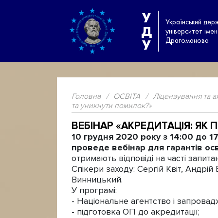
У
Український дер
Д
університет іме
Драгоманова
У
Головна
/
ОСВІТА
/
Ліцензування та а
та уникнути помилок?»
ВЕБІНАР «АКРЕДИТАЦІЯ: ЯК
10 грудня 2020 року з 14:00 до 1
проведе вебінар для гарантів осв
отримають відповіді на часті запита
Спікери заходу: Сергій Квіт, Андрі
Винницький.
У програмі:
- Національне агентство і запровад
- підготовка ОП до акредитації;