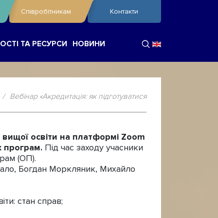
Співробітникам
Контакти
ОСТІ ТА РЕСУРСИ
НОВИНИ
/
Вебінар «Акредитація: як підготуватися
і вищої освіти на платформі Zoom
х програм.
Під час заходу учасники
рам (ОП).
укало, Богдан Моркляник, Михайло
ти: стан справ;