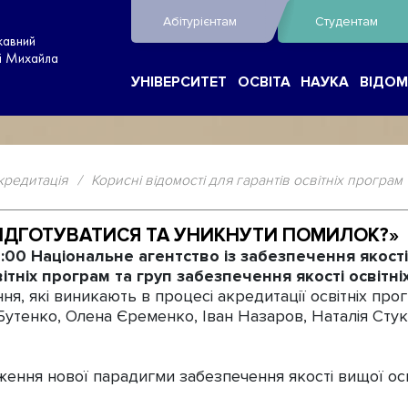
Абітурієнтам
Студентам
жавний
ні Михайла
УНІВЕРСИТЕТ
ОСВІТА
НАУКА
ВІДОМ
кредитація
/
Корисні відомості для гарантів освітніх програм
 ПІДГОТУВАТИСЯ ТА УНИКНУТИ ПОМИЛОК?»
7:00 Національне агентство із забезпечення якост
ітніх програм та груп забезпечення якості освітні
ння, які виникають в процесі акредитації освітніх прог
й Бутенко, Олена Єременко, Іван Назаров, Наталія Ст
ження нової парадигми забезпечення якості вищої осві