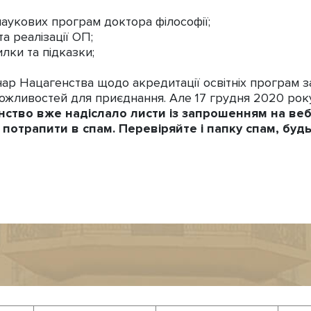
-наукових програм доктора філософії;
а реалізації ОП;
илки та підказки;
інар Нацагенства щодо акредитації освітніх програм 
 можливостей для приєднання. Але 17 грудня 2020 року
нство вже надіслало листи із запрошенням на вебі
ь потрапити в спам. Перевіряйте і папку спам, буд