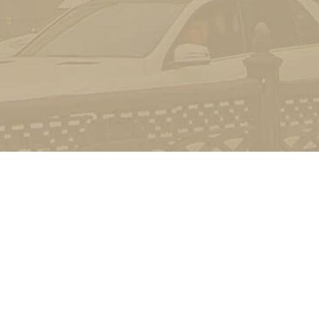
Контакт
01601, м.
гоманова
(044) 23