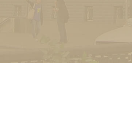
УНІВЕРСИТЕТ
Історія університету
Сторінка Михайла Дра
Структура
Прозорий університет
Контакти