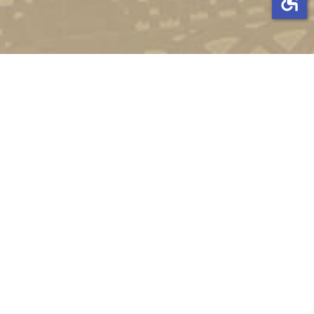
Стати студентом
Соціально-психологічна підтримка
Зворотній зв'язок
Політика конфіденційності
©
Український державний університет імені Михайла
Драгоманова