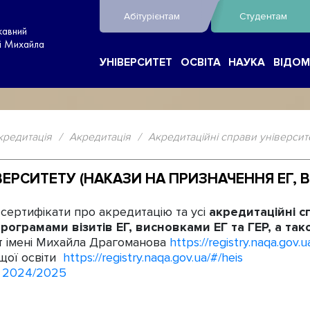
Абітурієнтам
Студентам
жавний
ні Михайла
УНІВЕРСИТЕТ
ОСВІТА
НАУКА
ВІДОМ
кредитація
/
Акредитація
/
Акредитаційні справи університ
ЕРСИТЕТУ (НАКАЗИ НА ПРИЗНАЧЕННЯ ЕГ, В
сі сертифікати про акредитацію та усі
акредитаційні с
рограмами візитів ЕГ, висновками ЕГ та ГЕР, а та
т імені Михайла Драгоманова
https://registry.naqa.gov.
ищої освіти
https://registry.naqa.gov.ua/#/heis
у 2024/2025