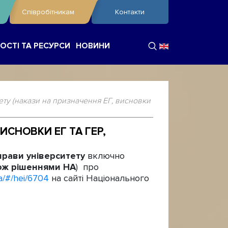
Співробітникам
Контакти
ОСТІ ТА РЕСУРСИ
НОВИНИ
ету (накази на призначення ЕГ, висновки
ИСНОВКИ ЕГ ТА ГЕР,
прави університету
включно
кож рішеннями НА
) про
ua/#/hei/6704
на сайті Національного