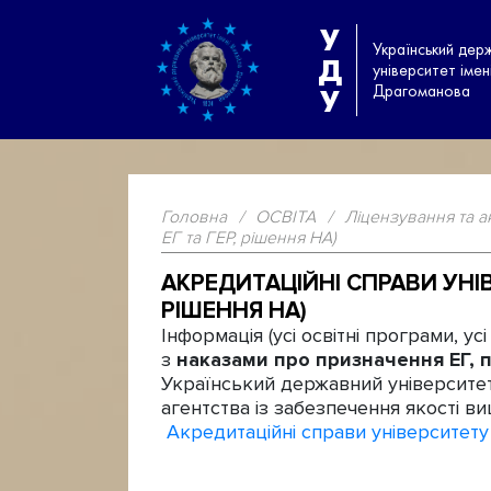
У
Український дер
Д
університет іме
Драгоманова
У
Головна
/
ОСВІТА
/
Ліцензування та а
ЕГ та ГЕР, рішення НА)
АКРЕДИТАЦІЙНІ СПРАВИ УНІВ
РІШЕННЯ НА)
Інформація (усі освітні програми, у
з
наказами про призначення ЕГ, п
Український державний університе
агентства із забезпечення якості в
Акредитаційні справи університет