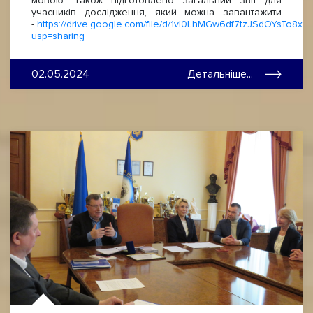
мовою. Також підготовлено загальний звіт для
учасників дослідження, який можна завантажити
-
https://drive.google.com/file/d/1vl0LhMGw6df7tzJSdOYsTo8xH
usp=sharing
02.05.2024
Детальніше...