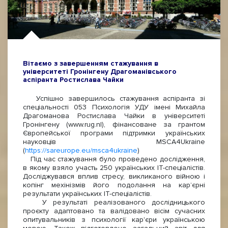
Вітаємо з завершенням стажування в
університеті Гронінгену Драгоманівського
аспіранта Ростислава Чайки
Успішно завершилось стажування аспіранта зі
спеціальності 053 Психологія УДУ імені Михайла
Драгоманова Ростислава Чайки в університеті
Гронінгену (www.rug.nl), фінансоване за грантом
Європейської програми підтримки українських
науковців MSCA4Ukraine
(
https://sareurope.eu/msca4ukraine
)
Під час стажування було проведено дослідження,
в якому взяло участь 250 українських IT-спеціалістів.
Досліджувався вплив стресу, викликаного війною і
копінг мехінізмів його подолання на кар’єрні
результати українських IT-спеціалістів.
У результаті реалізованого дослідницького
проєкту адаптовано та валідовано вісім сучасних
опитувальників з психології кар'єри українською