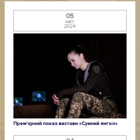
05
квіт.
2024
Прем'єрний показ вистави «Сумний янгол»