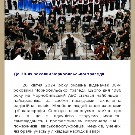
До 38-их роковин Чорнобильської трагедії
26 квітня 2024 року Україна відзначає 38-мі
роковини Чорнобильської трагедії. Цього дня 1986
року на Чорнобильській АЕС сталася найбільша і
найстрашніша за своїми наслідками техногенна
радіаційна аварія. Мільйони людей стали жертвами
цієї катастрофи. Сьогодні вшановуємо пам'ять про
них, а ще з вдячністю згадуємо мужність,
самовідданість і професіоналізм персоналу ЧАЕС,
пожежників, військовослужбовців, медиків, учених,
які брали участь у ліквідації наслідків аварії.