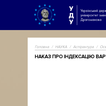
У
Український дер
Д
університет іме
Драгоманова
У
Головна
/
НАУКА
/
Аспірантура
/
Осв
НАКАЗ ПРО ІНДЕКСАЦІЮ ВАР