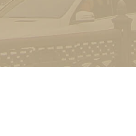
Контакт
01601, м.
гоманова
(044) 23