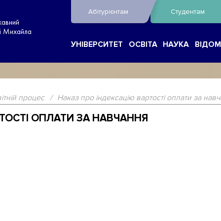
Абітурієнтам
Студентам
жавний
ні Михайла
УНІВЕРСИТЕТ
ОСВІТА
НАУКА
ВІДОМ
ітній процес
/
Наказ про індексацію вартості оплати за нав
ТОСТІ ОПЛАТИ ЗА НАВЧАННЯ