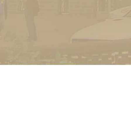
УНІВЕРСИТЕТ
Історія університету
Сторінка Михайла Дра
Структура
Прозорий університет