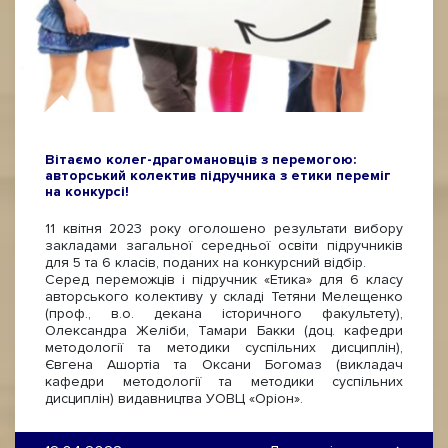
Вітаємо колег-драгомановців з перемогою:
авторський колектив підручника з етики переміг
на конкурсі!
11 квітня 2023 року оголошено результати вибору
закладами загальної середньої освіти підручників
для 5 та 6 класів, поданих на конкурсний відбір.
Серед переможців і підручник «Етика» для 6 класу
авторського колективу у складі Тетяни Мелещенко
(проф., в.о. декана історичного факультету),
Олександра Желіби, Тамари Бакки (доц. кафедри
методології та методики суспільних дисциплін),
Євгена Ашортіа та Оксани Богомаз (викладач
кафедри методології та методики суспільних
дисциплін) видавництва УОВЦ «Оріон».