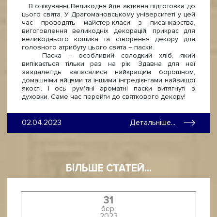
В очікуванні Великодня йде активна підготовка до
цього свята. У Драгомановському університеті у цей
час проводять майстер-класи з писанкарства,
виготовлення великодніх декорацій, прикрас для
великоднього кошика та створення декору для
головного атрибуту цього свята – паски.
Паска – особливий солодкий хліб, який
випікається тільки раз на рік. Здавна для неї
заздалегідь запасалися найкращим борошном,
домашніми яйцями та іншими інгредієнтами найвищої
якості. І ось рум'яні ароматні паски витягнуті з
духовки. Саме час перейти до святкового декору!
02.04.2023
Детальніше...
БІЛЬШЕ СТАТЕЙ...
31
бер.
2023