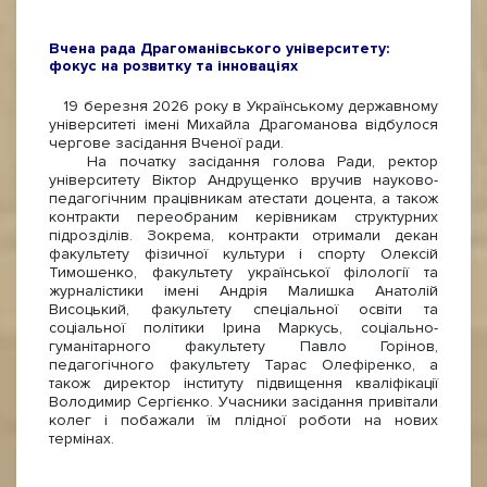
Вчена рада Драгоманівського університету:
фокус на розвитку та інноваціях
19 березня 2026 року в Українському державному
університеті імені Михайла Драгоманова відбулося
чергове засідання Вченої ради.
На початку засідання голова Ради, ректор
університету Віктор Андрущенко вручив науково-
педагогічним працівникам атестати доцента, а також
контракти переобраним керівникам структурних
підрозділів. Зокрема, контракти отримали декан
факультету фізичної культури і спорту Олексій
Тимошенко, факультету української філології та
журналістики імені Андрія Малишка Анатолій
Висоцький, факультету спеціальної освіти та
соціальної політики Ірина Маркусь, соціально-
гуманітарного факультету Павло Горінов,
педагогічного факультету Тарас Олефіренко, а
також директор інституту підвищення кваліфікації
Володимир Сергієнко. Учасники засідання привітали
колег і побажали їм плідної роботи на нових
термінах.