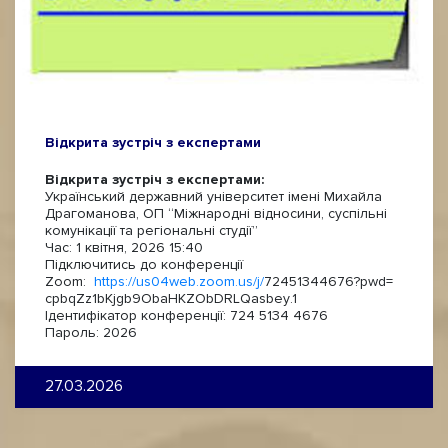
Відкрита зустріч з експертами
Відкрита зустріч з експертами:
Український державний університет імені Михайла
Драгоманова, ОП “Міжнародні відносини, суспільні
комунікації та регіональні студії”
Час: 1 квітня, 2026 15:40
Підключитись до конференції
Zoom:
https://us04web.zoom.us/j/
72451344676?pwd=
cpbqZz1bKjgb9ObaHKZObDRLQasbey
.1
Ідентифікатор конференції: 724 5134 4676
Пароль: 2026
27.03.2026