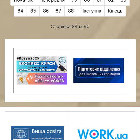
Початок
Попередня
79
80
81
82
83
84
85
86
87
88
Наступна
Кінець
Сторінка 84 із 90