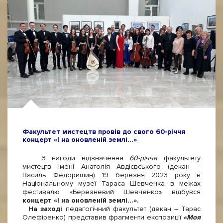
Факультет мистецтв провів до свого 60-річчя
концерт «І на оновленій землі...»
З нагоди відзначення
60-річчя
факультету
мистецтв імені Анатолія Авдієвського (декан –
Василь Федоришин) 19 березня 2023 року в
Національному музеї Тараса Шевченка в межах
фестивалю «Березневий Шевченко» відбувся
концерт
«І на оновленій землі...».
На заході
педагогічний факультет (декан – Тарас
Олефіренко) представив фрагменти експозиції
«Моя