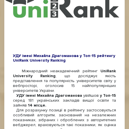
УДУ імені Михайла Драгоманова у Топ-15 рейтингу
UniRank University Ranking
Міжнародний неакадемічний рейтинг
UniRank
University Ranking
, що досліджує якість
представлення та популярність університетів світу у
вебпросторі, оголосив 15 найпопулярніших
університетів України.
УДУ імені Михайла Драгоманова
увійшов
у Топ-15
серед 181 українських закладів вищої освіти та
зайняв
14 місце.
Для розрахунку позиції в рейтингу застосовується
особливий алгоритм, заснований на незалежних
показниках, зібраних і оброблених з авторитетних
вебджерел, враховуються такі показники, як оцінка