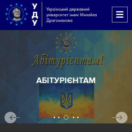
У
Український державний
Д
університет імені Михайла
Драгоманова
У
АБІТУРІЄНТАМ