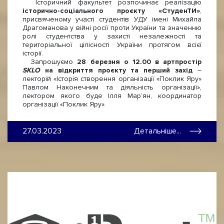
Історичний факультет розпочинає реалізацію
історично-соціального проєкту «СтуденТИ»
,
присвяченому участі студентів УДУ імені Михайла
Драгоманова у війні росії проти України та значенню
ролі студентства у захисті незалежності та
територіальної цілісності України протягом всієї
історії.
Запрошуємо
28 березня о 12.00 в артпростір
SKLO
на відкриття проєкту та перший захід
–
лекторій «Історія створення організації «Поклик Яру»
Павлом Наконечним та діяльність організації»,
лектором якого буде Ілля Мар’ян, координатор
організації «Поклик Яру».
27.03.2023
Детальніше...