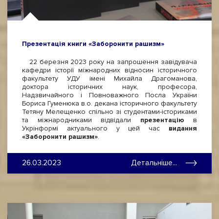
Презентація книги «Заборонити рашизм»
22 березня 2023 року на запрошення завідувача
кафедри історії міжнародних відносин історичного
факультету УДУ імені Михайла Драгоманова,
доктора історичних наук, професора,
Надзвичайного і Повноважного Посла України
Бориса Гуменюка в.о. декана історичного факультету
Тетяну Мелещенко спільно зі студентами-істориками
та міжнародниками відвідали
презентацію
в
Укрінформі актуального у цей час
видання
«Заборонити рашизм»
.
26.03.2023
Детальніше...