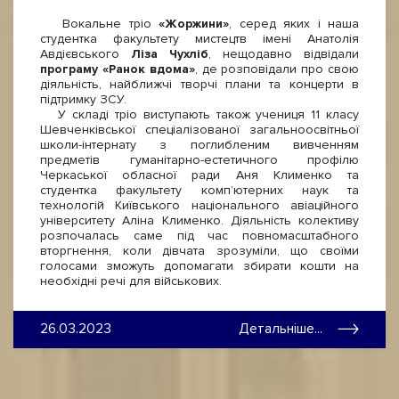
Вокальне тріо
«Жоржини»
, серед яких і наша
студентка факультету мистецтв імені Анатолія
Авдієвського
Ліза Чухліб
, нещодавно відвідали
програму «Ранок вдома»
, де розповідали про свою
діяльність, найближчі творчі плани та концерти в
підтримку ЗСУ.
У складі тріо виступають також учениця 11 класу
Шевченківської спеціалізованої загальноосвітньої
школи-інтернату з поглибленим вивченням
предметів гуманітарно-естетичного профілю
Черкаської обласної ради Аня Клименко та
студентка факультету комп’ютерних наук та
технологій Київського національного авіаційного
університету Аліна Клименко. Діяльність колективу
розпочалась саме під час повномасштабного
вторгнення, коли дівчата зрозуміли, що своїми
голосами зможуть допомагати збирати кошти на
необхідні речі для військових.
26.03.2023
Детальніше...