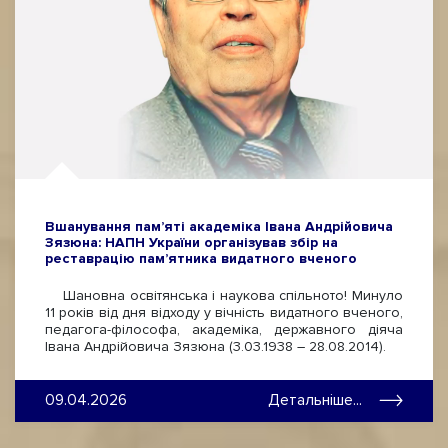
Вшанування пам’яті академіка Івана Андрійовича
Зязюна: НАПН України організував збір на
реставрацію пам’ятника видатного вченого
Шановна освітянська і наукова спільното! Минуло
11 років від дня відходу у вічність видатного вченого,
педагога-філософа, академіка, державного діяча
Івана Андрійовича Зязюна (3.03.1938 – 28.08.2014).
09.04.2026
Детальніше...