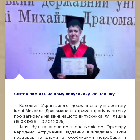
Світла пам’ять нашому випускнику Іллі Ілашку
Колектив Українського державного університету
імені Михайла Драгоманова отримав трагічну звістку
про загибель на війні нашого випускника Іллі Ілашка
(19.08.1999 – 02.01.2025).
Ілля був талановитим віолончелістом Оркестру
народних інструментів, відданим викладачем, який
працював із дітьми з особливими потребами, і