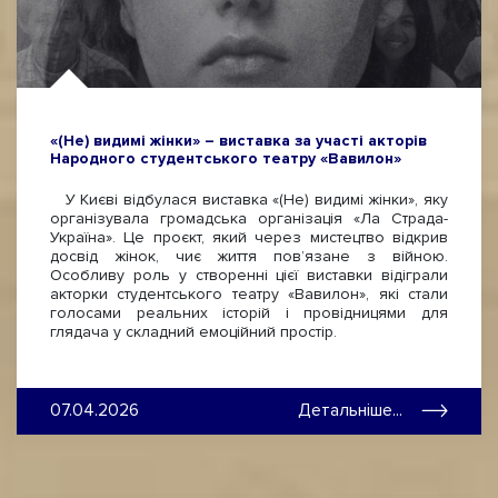
«(Не) видимі жінки» – виставка за участі акторів
Народного студентського театру «Вавилон»
У Києві відбулася виставка «(Не) видимі жінки», яку
організувала громадська організація «Ла Страда-
Україна». Це проєкт, який через мистецтво відкрив
досвід жінок, чиє життя пов’язане з війною.
Особливу роль у створенні цієї виставки відіграли
акторки студентського театру «Вавилон», які стали
голосами реальних історій і провідницями для
глядача у складний емоційний простір.
07.04.2026
Детальніше...