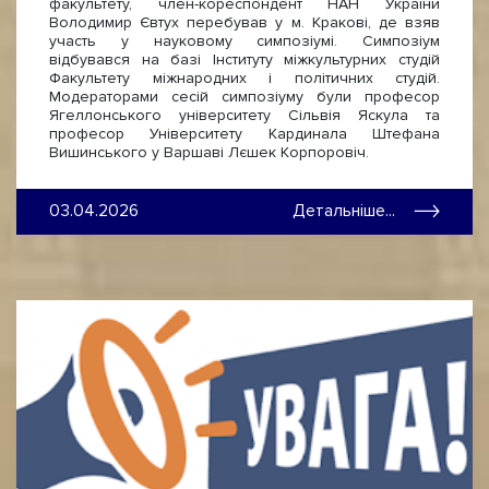
факультету, член-кореспондент НАН України
Володимир Євтух перебував у м. Кракові, де взяв
участь у науковому симпозіумі. Симпозіум
відбувався на базі Інституту міжкультурних студій
Факультету міжнародних і політичних студій.
Модераторами сесій симпозіуму були професор
Ягеллонського університету Сільвія Яскула та
професор Університету Кардинала Штефана
Вишинського у Варшаві Лєшек Корпоровіч.
03.04.2026
Детальніше...