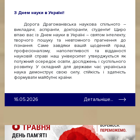
З Днем науки в Україні!
Дорога Драгоманівська наукова спільното –
викладачі, аспіранти, докторанти, студенти! Щиро
вітаю вас із Днем науки в Україні – святом інтелекту,
творчого пошуку та невтомного прагнення до
пізнання. Саме завдяки вашій щоденній праці,
професіоналізму, наполегливості та відданості
науковій справі наш університет утверджується як
потужний осередок освіти, досліджень і суспільного
розвитку. У складний для держави час українська
наука демонструє свою силу, стійкість і здатність
формувати майбутнє країни.
16.05.2026
Детальніше...