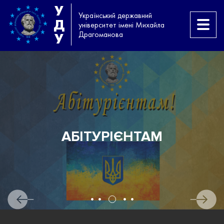
У
Український державний
Д
університет імені Михайла
Драгоманова
У
АБІТУРІЄНТАМ