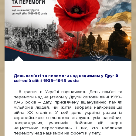
День пам’яті та перемоги над нацизмом у Другій
світовій війні 1939–1945 років
8 травня в Україні відзначають День пам’яті та
перемоги над нацизмом у Другій світовій війні 1939–
1945 років – дату, присвячену вшануванню пам’яті
мільйонів людей, чиї життя забрала найкривавіша
війна ХХ століття. У цей день українці разом із
європейською спільнотою згадують усіх загиблих,
постраждалих, учасників бойових дій, жертв
нацистських переслідувань і тих, хто наближав
перемогу над нацизмом на фронті й у тилу.