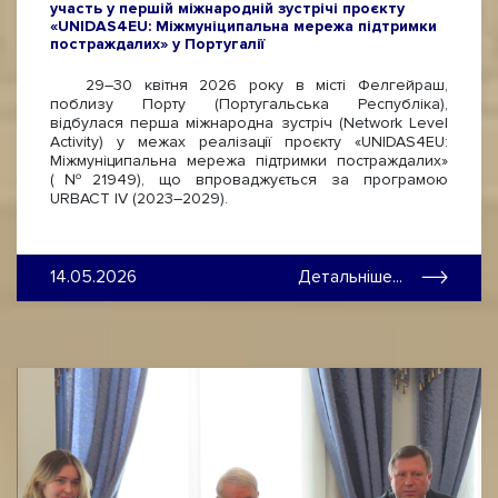
участь у першій міжнародній зустрічі проєкту
«UNIDAS4EU: Міжмуніципальна мережа підтримки
постраждалих» у Португалії
29–30 квітня 2026 року в місті Фелгейраш,
поблизу Порту (Португальська Республіка),
відбулася перша міжнародна зустріч (Network Level
Activity) у межах реалізації проєкту «UNIDAS4EU:
Міжмуніципальна мережа підтримки постраждалих»
(№21949), що впроваджується за програмою
URBACT IV (2023–2029).
14.05.2026
Детальніше...